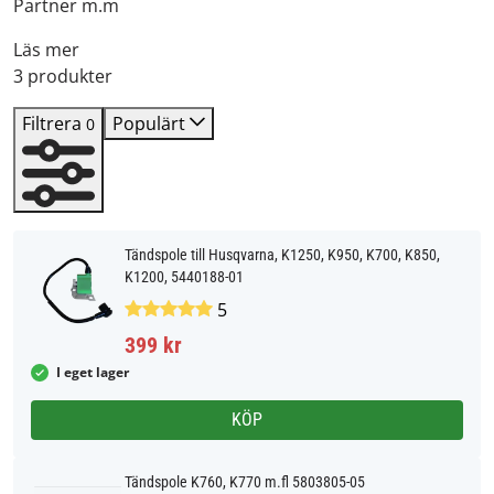
Partner m.m
Läs mer
3 produkter
Filtrera
Populärt
0
Tändspole till Husqvarna, K1250, K950, K700, K850,
K1200, 5440188-01
5
399 kr
I eget lager
KÖP
Tändspole K760, K770 m.fl 5803805-05