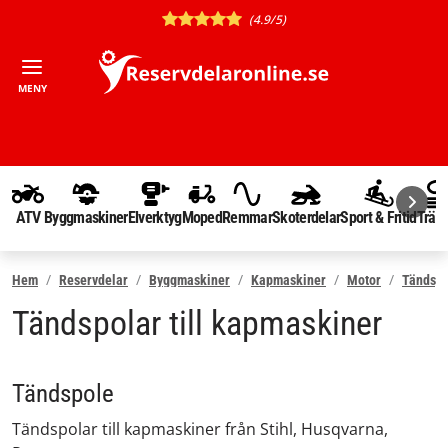
(4.9/5)
MENY
ATV
Byggmaskiner
Elverktyg
Moped
Remmar
Skoterdelar
Sport & Fritid
Träd
Hem
Reservdelar
Byggmaskiner
Kapmaskiner
Motor
Tändsy
Tändspolar till kapmaskiner
Tändspole
Tändspolar till kapmaskiner från Stihl, Husqvarna,