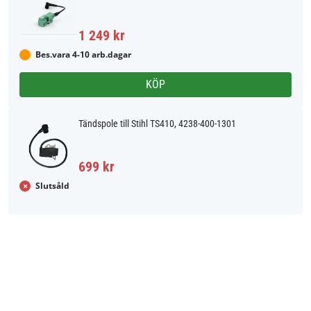
1 249 kr
Bes.vara 4-10 arb.dagar
KÖP
Tändspole till Stihl TS410, 4238-400-1301
699 kr
Slutsåld