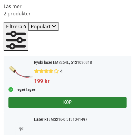
Läs mer
2 produkter
Filtrera
Populärt
0
Ryobi laser EMS254L, 5131030318
4
199 kr
I eget lager
KÖP
Laser R18MS216-0 5131041497