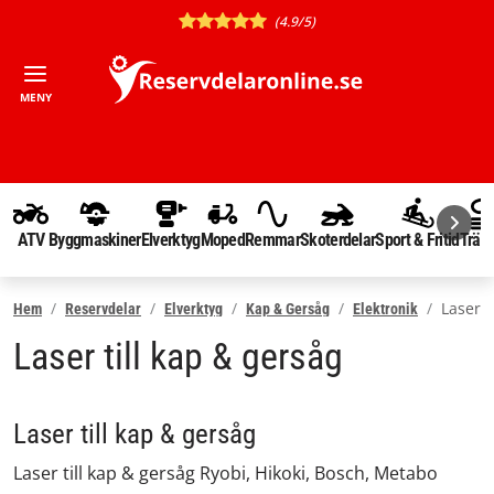
(4.9/5)
MENY
ATV
Byggmaskiner
Elverktyg
Moped
Remmar
Skoterdelar
Sport & Fritid
Träd
Laser
Hem
Reservdelar
Elverktyg
Kap & Gersåg
Elektronik
Laser till kap & gersåg
Laser till kap & gersåg
Laser till kap & gersåg Ryobi, Hikoki, Bosch, Metabo