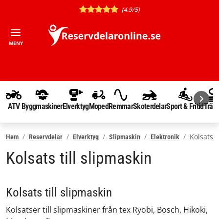
(4.9/5)
MENY
ATV
Byggmaskiner
Elverktyg
Moped
Remmar
Skoterdelar
Sport & Fritid
Träd
Kolsats
Hem
Reservdelar
Elverktyg
Slipmaskin
Elektronik
Kolsats till slipmaskin
Kolsats till slipmaskin
Kolsatser till slipmaskiner från tex Ryobi, Bosch, Hikoki,