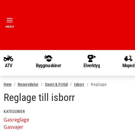
MENY
ATV
Byggmaskiner
Elverktyg
Moped
Reglage
Hem
Reservdelar
Sport & Fritid
Isborr
Reglage till isborr
KATEGORIER
Gasreglage
Gasvajer