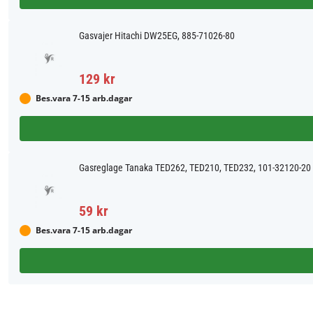
Gasvajer Hitachi DW25EG, 885-71026-80
129 kr
Bes.vara 7-15 arb.dagar
Gasreglage Tanaka TED262, TED210, TED232, 101-32120-20
59 kr
Bes.vara 7-15 arb.dagar