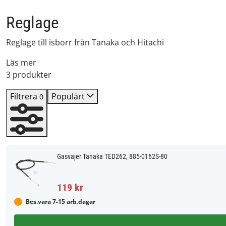
Reglage
Reglage till isborr från Tanaka och Hitachi
Läs mer
3 produkter
Filtrera
Populärt
0
Gasvajer Tanaka TED262, 885-0162S-80
119 kr
Bes.vara 7-15 arb.dagar