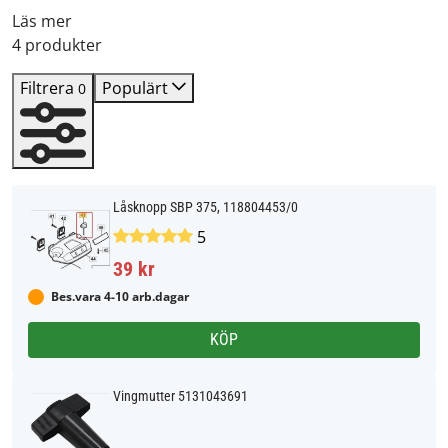
Läs mer
4 produkter
Filtrera
Populärt
0
Låsknopp SBP 375, 118804453/0
5
39 kr
Bes.vara 4-10 arb.dagar
KÖP
Vingmutter 5131043691