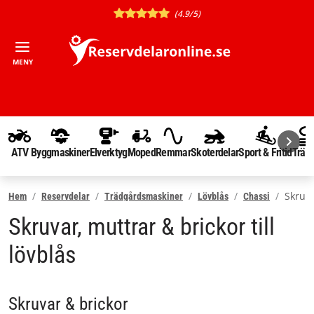
(4.9/5)
MENY
ATV
Byggmaskiner
Elverktyg
Moped
Remmar
Skoterdelar
Sport & Fritid
Träd
Skruv,
Hem
Reservdelar
Trädgårdsmaskiner
Lövblås
Chassi
Skruvar, muttrar & brickor till
lövblås
Skruvar & brickor