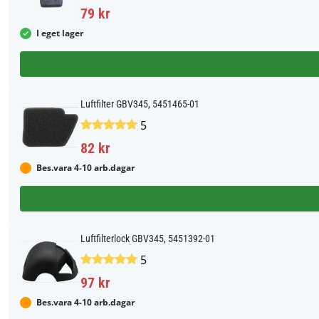
79 kr
I eget lager
Luftfilter GBV345, 5451465-01
5
82 kr
Bes.vara 4-10 arb.dagar
Luftfilterlock GBV345, 5451392-01
5
97 kr
Bes.vara 4-10 arb.dagar