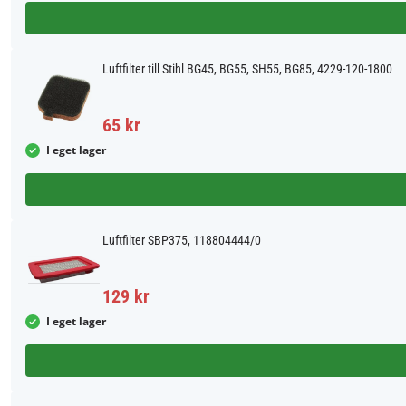
Luftfilter till Stihl BG45, BG55, SH55, BG85, 4229-120-1800
65 kr
I eget lager
Luftfilter SBP375, 118804444/0
129 kr
I eget lager