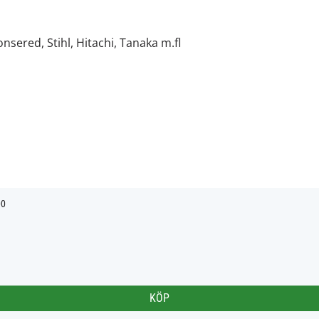
Jonsered, Stihl, Hitachi, Tanaka m.fl
00
KÖP