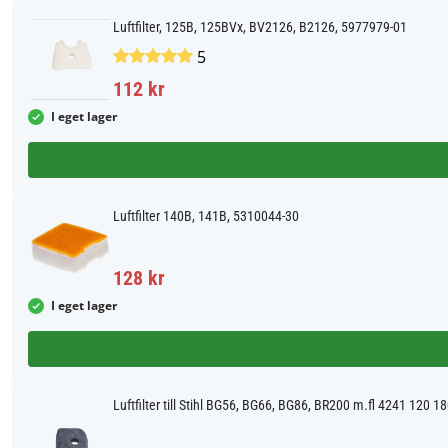
Luftfilter, 125B, 125BVx, BV2126, B2126, 5977979-01
5
112 kr
I eget lager
Luftfilter 140B, 141B, 5310044-30
128 kr
I eget lager
Luftfilter till Stihl BG56, BG66, BG86, BR200 m.fl 4241 120 1