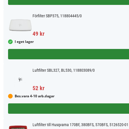
Förfilter SBP375, 118804445/0
49 kr
I eget lager
Luftfilter SBL327, BL530, 118803089/0
52 kr
Bes.vara 4-10 arb.dagar
Luftfilter till Husqvarna 170BF, 380BFS, 570BFS, 5126520-01