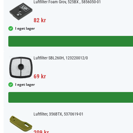
Luftfilter Foam Grov, 525BX , 5856050-01
82 kr
I eget lager
Luftfilter SBL260H, 123220012/0
69 kr
I eget lager
Luftfilter, 356BTX, 5370619-01
209 kr