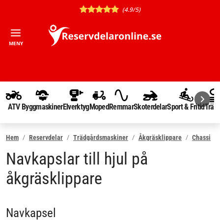
(4.9/5)
MENY
ATV
Byggmaskiner
Elverktyg
Moped
Remmar
Skoterdelar
Sport & Fritid
Träd
Hem
Reservdelar
Trädgårdsmaskiner
Åkgräsklippare
Chassi
Navkapslar till hjul på
åkgräsklippare
Navkapsel