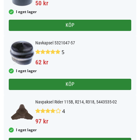
50 kr
I eget lager
KÖP
Navkapsel 5321047-57
5
62 kr
I eget lager
KÖP
Navpaksel Rider 115B, R214, R318, 5443535-02
4
97 kr
I eget lager