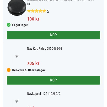
01
5
106 kr
I eget lager
KÖP
Nav Kpl, Rider, 5850468-01
705 kr
Bes.vara 4-10 arb.dagar
KÖP
Navkapsel, 122110230/0