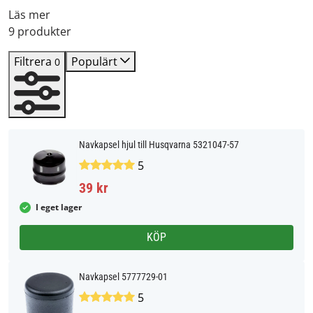
Läs mer
9 produkter
Filtrera
Populärt
0
Navkapsel hjul till Husqvarna 5321047-57
5
39 kr
I eget lager
KÖP
Navkapsel 5777729-01
5