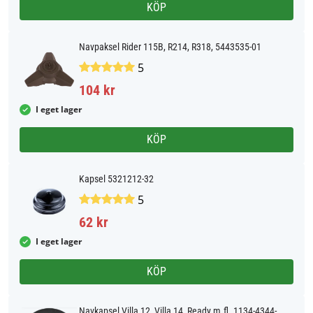
KÖP
Navpaksel Rider 115B, R214, R318, 5443535-01
5
104 kr
I eget lager
KÖP
Kapsel 5321212-32
5
62 kr
I eget lager
KÖP
Navkapsel Villa 12, Villa 14, Ready m.fl. 1134-4344-