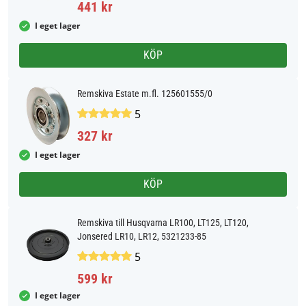
441 kr
I eget lager
KÖP
Remskiva Estate m.fl. 125601555/0
5
327 kr
I eget lager
KÖP
Remskiva till Husqvarna LR100, LT125, LT120,
Jonsered LR10, LR12, 5321233-85
5
599 kr
I eget lager