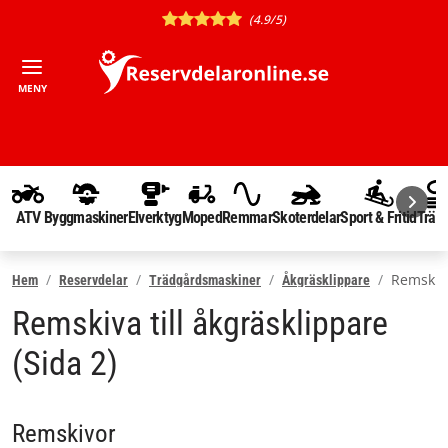
(4.9/5)
MENY
ATV
Byggmaskiner
Elverktyg
Moped
Remmar
Skoterdelar
Sport & Fritid
Träd
Remskiv
Hem
Reservdelar
Trädgårdsmaskiner
Åkgräsklippare
Remskiva till åkgräsklippare
(Sida 2)
Remskivor