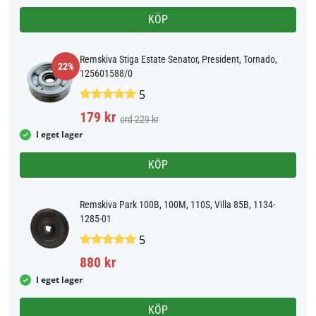
KÖP
Remskiva Stiga Estate Senator, President, Tornado,
22%
125601588/0
5
179 kr
ord 229 kr
I eget lager
KÖP
Remskiva Park 100B, 100M, 110S, Villa 85B, 1134-
1285-01
5
880 kr
I eget lager
KÖP