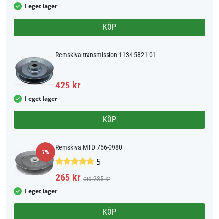
I eget lager
KÖP
Remskiva transmission 1134-5821-01
425 kr
I eget lager
KÖP
Remskiva MTD 756-0980
7%
5
265 kr
ord 285 kr
I eget lager
KÖP