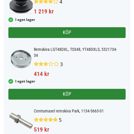
4
1 219 kr
I eget lager
KÖP
Remskiva LGT48DXL, TS348, YT48DXLS, 5321734-
34
3
414 kr
I eget lager
KÖP
Centrumaxel remskiva Park, 1134-5663-01
5
519 kr