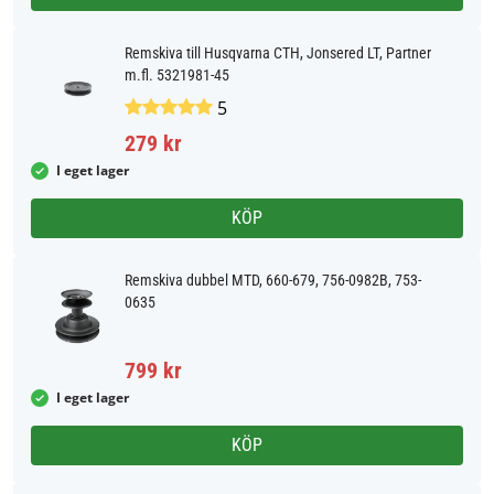
Remskiva till Husqvarna CTH, Jonsered LT, Partner
m.fl. 5321981-45
5
279 kr
I eget lager
KÖP
Remskiva dubbel MTD, 660-679, 756-0982B, 753-
0635
799 kr
I eget lager
KÖP