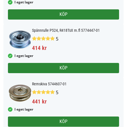
I eget lager
KÖP
Spännrulle P524, R418TsX m.fl 5774447-01
5
414 kr
I eget lager
KÖP
Remskiva 5744607-01
5
441 kr
I eget lager
KÖP