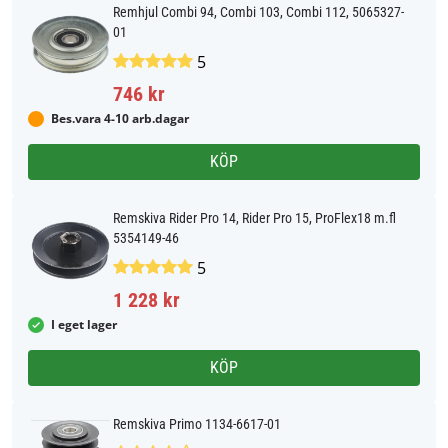
Remhjul Combi 94, Combi 103, Combi 112, 5065327-
01
5
746 kr
Bes.vara 4-10 arb.dagar
KÖP
Remskiva Rider Pro 14, Rider Pro 15, ProFlex18 m.fl
5354149-46
5
1 228 kr
I eget lager
KÖP
Remskiva Primo 1134-6617-01