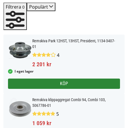
Filtrera
Populärt
0
Remskiva Park 12HST, 13HST, President, 1134-3407-
01
4
2 201 kr
I eget lager
KÖP
Remskiva klippaggregat Combi 94, Combi 103,
5067786-01
5
1 059 kr