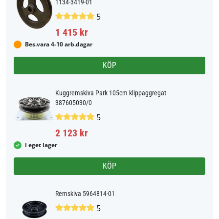
1134-3419-01
5
1 415 kr
Bes.vara 4-10 arb.dagar
KÖP
Kuggremskiva Park 105cm klippaggregat
387605030/0
5
2 123 kr
I eget lager
KÖP
Remskiva 5964814-01
5