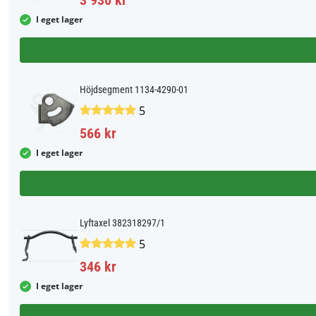
3 930 kr
I eget lager
Höjdsegment 1134-4290-01
5
566 kr
I eget lager
Lyftaxel 382318297/1
5
346 kr
I eget lager