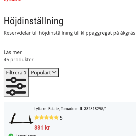
Höjdinställning
Reservdelar till höjdinställning till klippaggregat på åkgr
Läs mer
46 produkter
Filtrera
Populärt
0
Lyftaxel Estate, Tornado m.fl. 382318295/1
5
331 kr
I eget lager