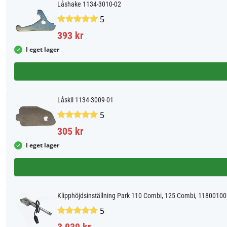
Låshake 1134-3010-02
5
393 kr
I eget lager
Låskil 1134-3009-01
5
305 kr
I eget lager
Klipphöjdsinställning Park 110 Combi, 125 Combi, 1180010
5