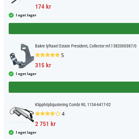
174 kr
I eget lager
Bakre lyftaxel Estate President, Collector mf.l 382000387/0
5
315 kr
I eget lager
Klipphöjdsjustering Combi 90, 1134-6417-02
4
2 751 kr
I eget lager