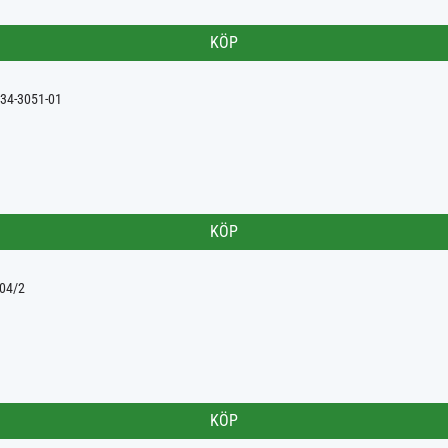
KÖP
1134-3051-01
KÖP
004/2
KÖP