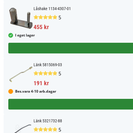
Låshake 1134-4307-01
5
455 kr
I eget lager
Länk 5815069-03
5
191 kr
Bes.vara 4-10 arb.dagar
Länk 5321732-88
5