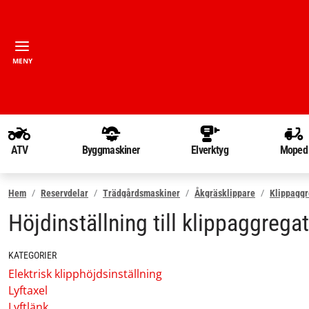
MENY
ATV
Byggmaskiner
Elverktyg
Moped
Hem
Reservdelar
Trädgårdsmaskiner
Åkgräsklippare
Klippaggr
Höjdinställning till klippaggregat
KATEGORIER
Elektrisk klipphöjdsinställning
Lyftaxel
Lyftlänk