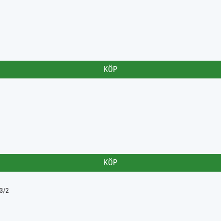
KÖP
KÖP
03/2