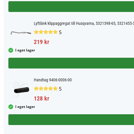
Lyftlänk klippaggregat till Husqvarna, 5321398-65, 5321455-
5
219 kr
I eget lager
Handtag 9406-0006-00
5
128 kr
I eget lager