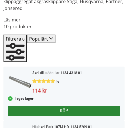
klippaggregat åkgräsklippare Stiga, Husqvarna, Partner,
Jonsered
Läs mer
10 produkter
Filtrera
Populärt
0
Axel till stödrullar 1134-4318-01
5
114 kr
I eget lager
KÖP
Hjulaxel Park 107M HD, 1134-5209-01