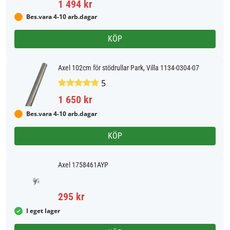
1 494 kr
Bes.vara 4-10 arb.dagar
KÖP
Axel 102cm för stödrullar Park, Villa 1134-0304-07
5
1 650 kr
Bes.vara 4-10 arb.dagar
KÖP
Axel 1758461AYP
295 kr
I eget lager