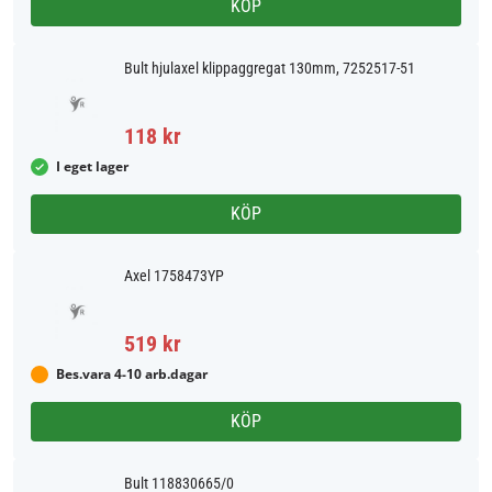
KÖP
Bult hjulaxel klippaggregat 130mm, 7252517-51
118 kr
I eget lager
KÖP
Axel 1758473YP
519 kr
Bes.vara 4-10 arb.dagar
KÖP
Bult 118830665/0