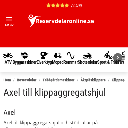
(4.9/5)
MENY
ATV
Byggmaskiner
Elverktyg
Moped
Remmar
Skoterdelar
Sport & Fritid
Träd
Hem
Reservdelar
Trädgårdsmaskiner
Åkgräsklippare
Klippaggr
Axel till klippaggregatshjul
Axel
Axel till klippaggregatshjul och stödrullar på