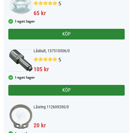
5
65 kr
I eget lager
KÖP
Låsbult, 137510306/0
5
105 kr
I eget lager
KÖP
Låsring 112609200/0
20 kr