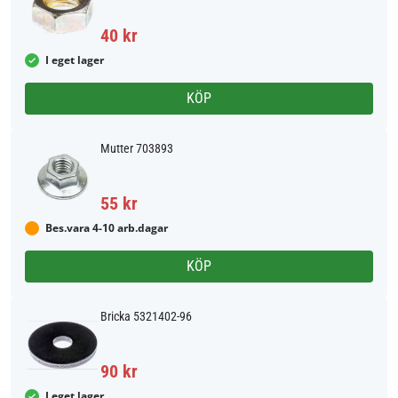
40 kr
I eget lager
KÖP
Mutter 703893
55 kr
Bes.vara 4-10 arb.dagar
KÖP
Bricka 5321402-96
90 kr
I eget lager