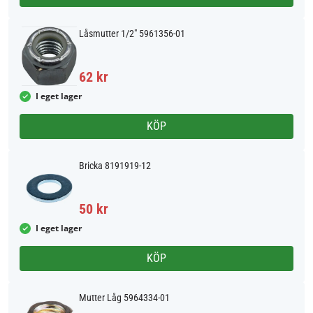
Låsmutter 1/2" 5961356-01
62 kr
I eget lager
KÖP
Bricka 8191919-12
50 kr
I eget lager
KÖP
Mutter Låg 5964334-01