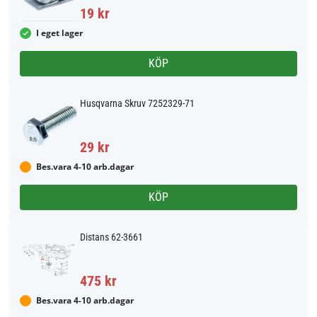
19 kr
I eget lager
KÖP
Husqvarna Skruv 7252329-71
29 kr
Bes.vara 4-10 arb.dagar
KÖP
Distans 62-3661
475 kr
Bes.vara 4-10 arb.dagar