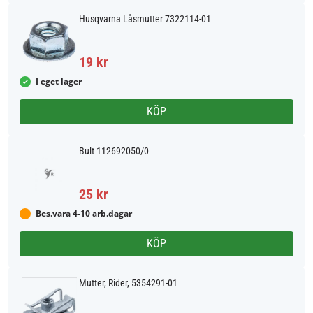
Husqvarna Låsmutter 7322114-01
19 kr
I eget lager
KÖP
Bult 112692050/0
25 kr
Bes.vara 4-10 arb.dagar
KÖP
Mutter, Rider, 5354291-01