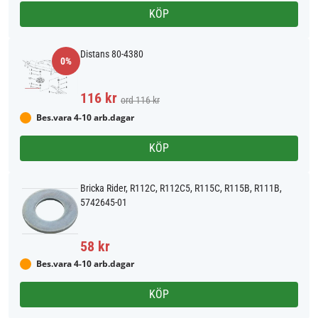
KÖP
Distans 80-4380
0%
116 kr
ord 116 kr
Bes.vara 4-10 arb.dagar
KÖP
Bricka Rider, R112C, R112C5, R115C, R115B, R111B,
5742645-01
58 kr
Bes.vara 4-10 arb.dagar
KÖP