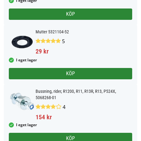
I eget lager
KÖP
Mutter 5321104-52
5
29 kr
I eget lager
KÖP
Bussning, rider, R1200, R11, R13R, R13, P524X,
5068268-01
4
154 kr
I eget lager
KÖP