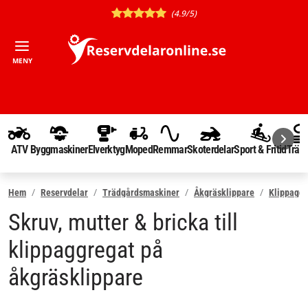
(4.9/5)
MENY
ATV
Byggmaskiner
Elverktyg
Moped
Remmar
Skoterdelar
Sport & Fritid
Träd
Hem
Reservdelar
Trädgårdsmaskiner
Åkgräsklippare
Klippaggr
Skruv, mutter & bricka till
klippaggregat på
åkgräsklippare