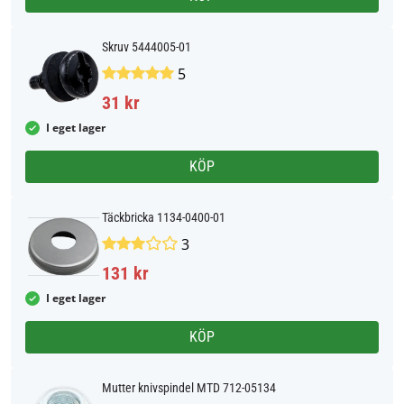
Skruv 5444005-01
5
31 kr
I eget lager
KÖP
Täckbricka 1134-0400-01
3
131 kr
I eget lager
KÖP
Mutter knivspindel MTD 712-05134