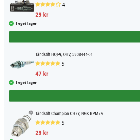
4
29 kr
I eget lager
Tändstift HQT-9, OHV, 5908444-01
5
47 kr
I eget lager
Tändstift Champion CH7Y, NGK BPM7A
5
29 kr