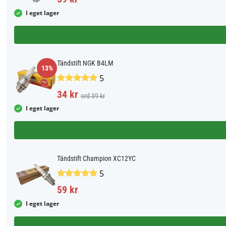
I eget lager
Tändstift NGK B4LM
13%
5
34 kr
ord 39 kr
I eget lager
Tändstift Champion XC12YC
5
59 kr
I eget lager