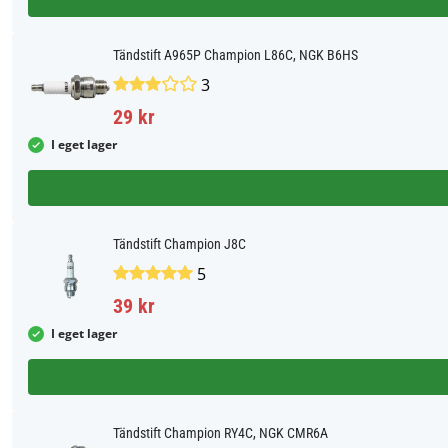
Tändstift A965P Champion L86C, NGK B6HS
3
29 kr
I eget lager
Tändstift Champion J8C
5
39 kr
I eget lager
Tändstift Champion RY4C, NGK CMR6A