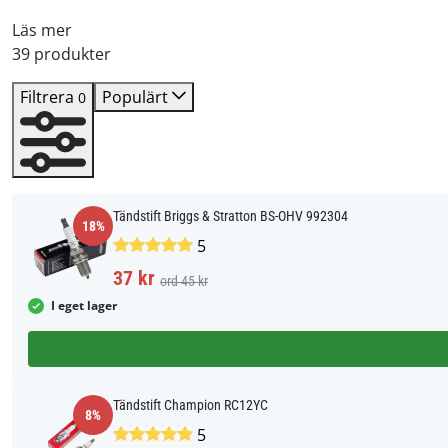
Läs mer
39 produkter
Filtrera
Populärt
0
Tändstift Briggs & Stratton BS-OHV 992304
18%
5
37 kr
ord 45 kr
I eget lager
Tändstift Champion RC12YC
8%
5