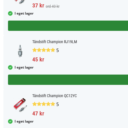
37 kr
ord 40 kr
I eget lager
Tändstift Champion RJ19LM
5
45 kr
I eget lager
Tändstift Champion QC12YC
5
47 kr
I eget lager