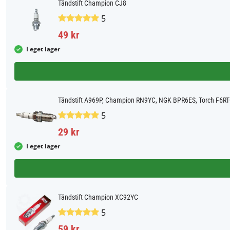
Tändstift Champion CJ8
5
49 kr
I eget lager
Tändstift A969P, Champion RN9YC, NGK BPR6ES, Torch F6R
5
29 kr
I eget lager
Tändstift Champion XC92YC
5
59 kr