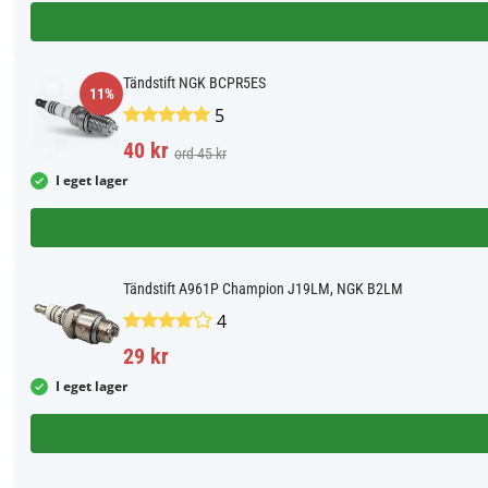
Tändstift NGK BCPR5ES
11%
5
40 kr
ord 45 kr
I eget lager
Tändstift A961P Champion J19LM, NGK B2LM
4
29 kr
I eget lager