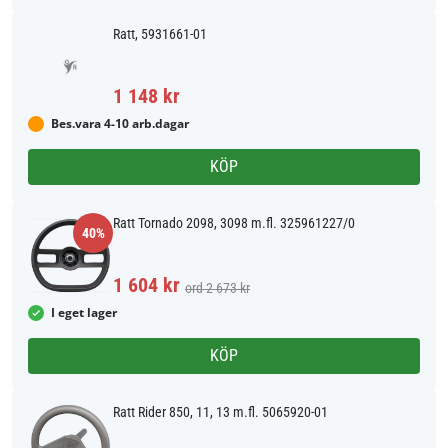
Ratt, 5931661-01
1 148 kr
Bes.vara 4-10 arb.dagar
KÖP
Ratt Tornado 2098, 3098 m.fl. 325961227/0
40%
1 604 kr
ord 2 673 kr
I eget lager
KÖP
Ratt Rider 850, 11, 13 m.fl. 5065920-01