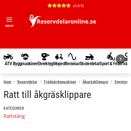
(4.9/5)
MENY
ATV
Byggmaskiner
Elverktyg
Moped
Remmar
Skoterdelar
Sport & Fritid
Träd
Hem
Reservdelar
Trädgårdsmaskiner
Åkgräsklippare
Styrning
Ratt till åkgräsklippare
KATEGORIER
Rattstång