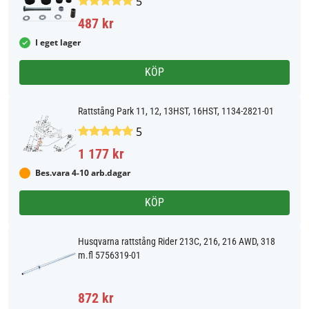
5
487 kr
I eget lager
KÖP
Rattstång Park 11, 12, 13HST, 16HST, 1134-2821-01
5
1 177 kr
Bes.vara 4-10 arb.dagar
KÖP
Husqvarna rattstång Rider 213C, 216, 216 AWD, 318
m.fl 5756319-01
872 kr