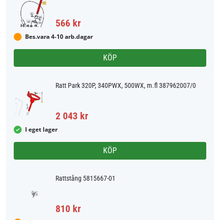
566 kr
Bes.vara 4-10 arb.dagar
KÖP
Ratt Park 320P, 340PWX, 500WX, m.fl 387962007/0
2 043 kr
I eget lager
KÖP
Rattstång 5815667-01
810 kr