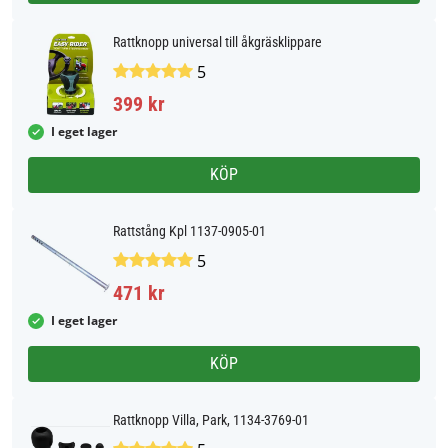
Rattknopp universal till åkgräsklippare
5
399 kr
I eget lager
KÖP
Rattstång Kpl 1137-0905-01
5
471 kr
I eget lager
KÖP
Rattknopp Villa, Park, 1134-3769-01