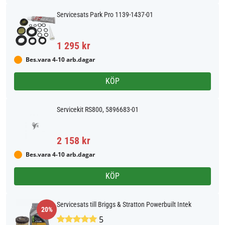
Servicesats Park Pro 1139-1437-01
1 295 kr
Bes.vara 4-10 arb.dagar
KÖP
Servicekit RS800, 5896683-01
2 158 kr
Bes.vara 4-10 arb.dagar
KÖP
Servicesats till Briggs & Stratton Powerbuilt Intek
20%
5