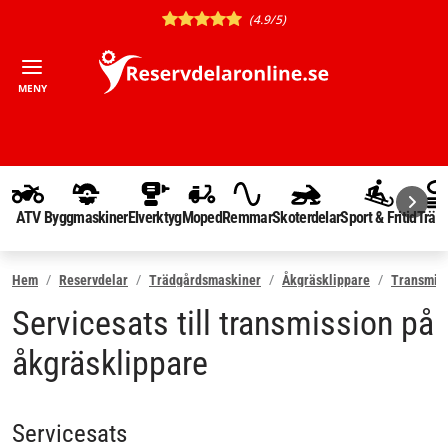
(4.9/5)
MENY
ATV
Byggmaskiner
Elverktyg
Moped
Remmar
Skoterdelar
Sport & Fritid
Träd
Hem
Reservdelar
Trädgårdsmaskiner
Åkgräsklippare
Transmis
Servicesats till transmission på
åkgräsklippare
Servicesats