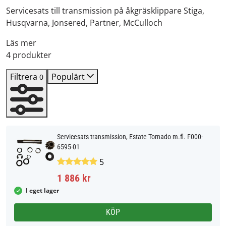
Servicesats till transmission på åkgräsklippare Stiga,
Husqvarna, Jonsered, Partner, McCulloch
Läs mer
4 produkter
Filtrera
Populärt
0
Servicesats transmission, Estate Tornado m.fl. F000-
6595-01
5
1 886 kr
I eget lager
KÖP