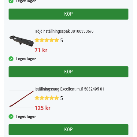
I eget lager
KÖP
Höjdinställningsspak 381003306/0
5
71 kr
I eget lager
KÖP
Iställningsstag Excellent m.fl 5032495-01
5
125 kr
I eget lager
KÖP