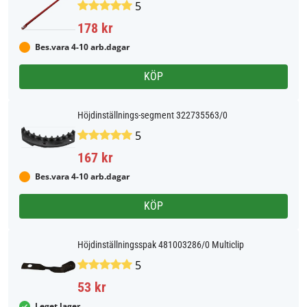
5
178 kr
Bes.vara 4-10 arb.dagar
KÖP
Höjdinställnings-segment 322735563/0
5
167 kr
Bes.vara 4-10 arb.dagar
KÖP
Höjdinställningsspak 481003286/0 Multiclip
5
53 kr
I eget lager