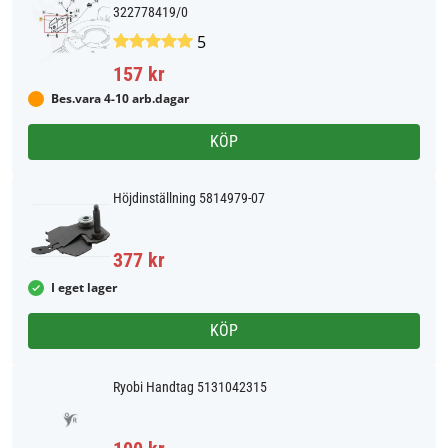
322778419/0
5
157 kr
Bes.vara 4-10 arb.dagar
KÖP
Höjdinställning 5814979-07
377 kr
I eget lager
KÖP
Ryobi Handtag 5131042315