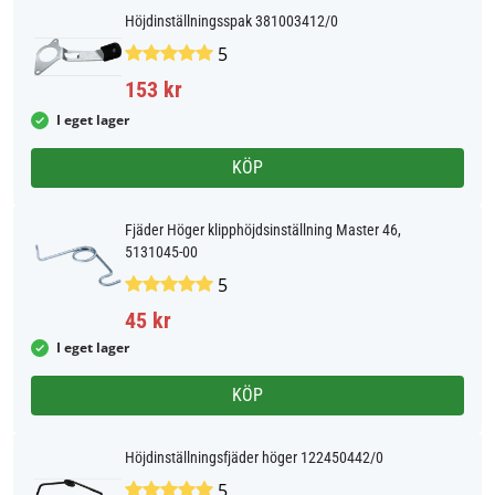
Höjdinställningsspak 381003412/0
5
153 kr
I eget lager
KÖP
Fjäder Höger klipphöjdsinställning Master 46,
5131045-00
5
45 kr
I eget lager
KÖP
Höjdinställningsfjäder höger 122450442/0
5