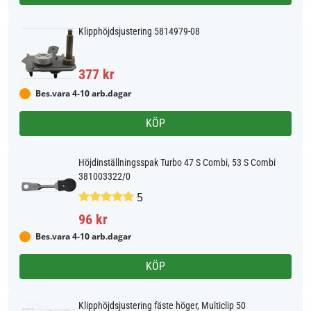
Klipphöjdsjustering 5814979-08
377 kr
Bes.vara 4-10 arb.dagar
KÖP
Höjdinställningsspak Turbo 47 S Combi, 53 S Combi
381003322/0
5
96 kr
Bes.vara 4-10 arb.dagar
KÖP
Klipphöjdsjustering fäste höger, Multiclip 50