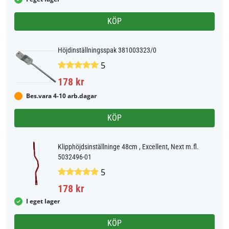
KÖP
Höjdinställningsspak 381003323/0
5
178 kr
Bes.vara 4-10 arb.dagar
KÖP
Klipphöjdsinställninge 48cm , Excellent, Next m.fl.
5032496-01
5
178 kr
I eget lager
KÖP