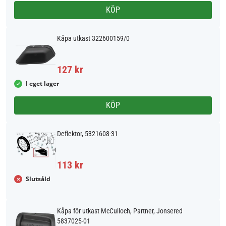
KÖP
Kåpa utkast 322600159/0
127 kr
I eget lager
KÖP
Deflektor, 5321608-31
113 kr
Slutsåld
Kåpa för utkast McCulloch, Partner, Jonsered
5837025-01