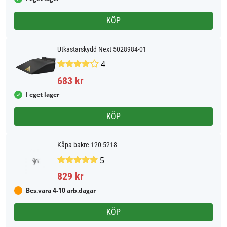
KÖP
Utkastarskydd Next 5028984-01
4
683 kr
I eget lager
KÖP
Kåpa bakre 120-5218
5
829 kr
Bes.vara 4-10 arb.dagar
KÖP