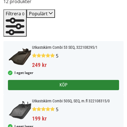
12 produkter
Filtrera
Populärt
0
Utkastskärm Combi 53 SEQ, 322108295/1
5
249 kr
I eget lager
KÖP
Utkastskärm Combi 50SQ, SEQ, m.fl 322108315/0
5
199 kr
I eget lager