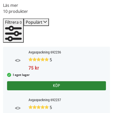
Läs mer
10 produkter
Filtrera
Populärt
0
Avgaspackning 692236
5
75 kr
I eget lager
KÖP
Avgaspackning 692237
5