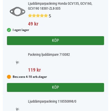
Ljuddämparpackning Honda GCV135, GCV160,
GCV190 18381-ZL8-305
5
49 kr
I eget lager
KÖP
Packning ljuddämpare 710082
119 kr
Bes.vara 4-10 arb.dagar
KÖP
Ljuddämparpackning 118550898/0