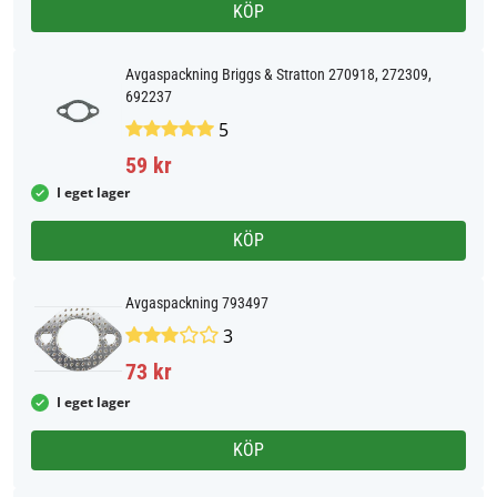
KÖP
Avgaspackning Briggs & Stratton 270918, 272309,
692237
5
59 kr
I eget lager
KÖP
Avgaspackning 793497
3
73 kr
I eget lager
KÖP