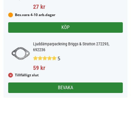
27 kr
Bes.vara 4-10 arb.dagar
KÖP
Ljuddämparpackning Briggs & Stratton 272293,
692236
5
59 kr
Tillfälligt slut
BEVAKA