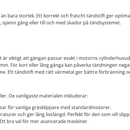
er än bara storlek. Ett korrekt och fräscht tändstift ger opti
or, ojämn gång eller till och med skador på tändsystemet.
 är viktigt att gängan passar exakt i motorns cylinderhuvud
m. För kort eller lång gänga kan påverka tändningen negativt 
me. Ett tändstift med rätt värmetal ger bättre förbränning o
ller. De vanligaste materialen inkluderar:
sar för vanliga gräsklippare med standardmotorer.
turer och ger lång livslängd. Perfekt för den som vill slipp
 Ett bra val för mer avancerade maskiner.