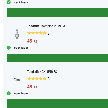
I eget lager
Tändstift Champion RJ19LM
5
45 kr
I eget lager
Tändstift NGK BPR6ES
5
49 kr
I eget lager