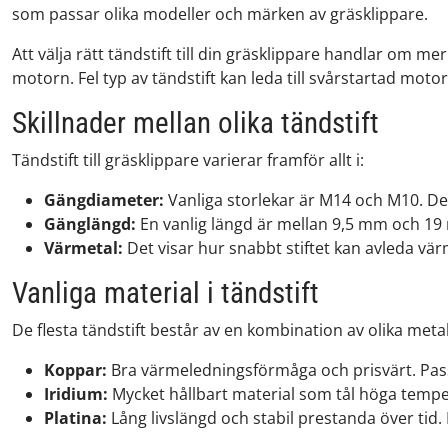
som passar olika modeller och märken av gräsklippare.
Att välja rätt tändstift till din gräsklippare handlar om m
motorn. Fel typ av tändstift kan leda till svårstartad mot
Skillnader mellan olika tändstift
Tändstift till gräsklippare varierar framför allt i:
Gängdiameter:
Vanliga storlekar är M14 och M10. Det
Gänglängd:
En vanlig längd är mellan 9,5 mm och 19 m
Värmetal:
Det visar hur snabbt stiftet kan avleda vär
Vanliga material i tändstift
De flesta tändstift består av en kombination av olika meta
Koppar:
Bra värmeledningsförmåga och prisvärt. Pas
Iridium:
Mycket hållbart material som tål höga tempera
Platina:
Lång livslängd och stabil prestanda över tid.