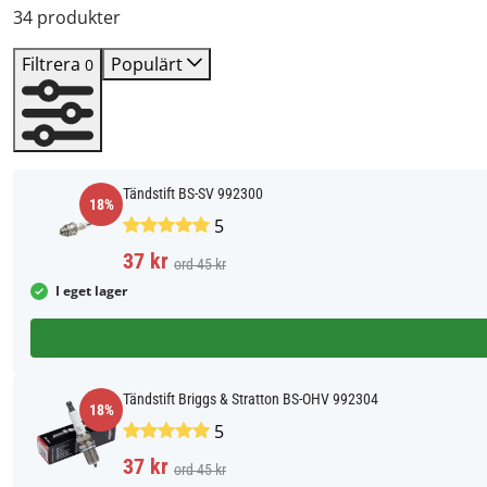
34 produkter
Filtrera
Populärt
0
Tändstift BS-SV 992300
18%
5
37 kr
ord 45 kr
I eget lager
Tändstift Briggs & Stratton BS-OHV 992304
18%
5
37 kr
ord 45 kr