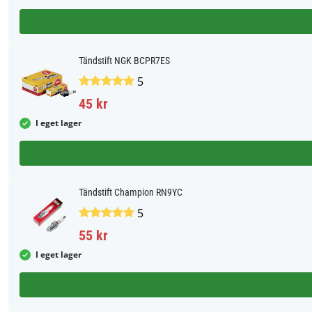
Tändstift NGK BCPR7ES
5
45 kr
I eget lager
Tändstift Champion RN9YC
5
55 kr
I eget lager