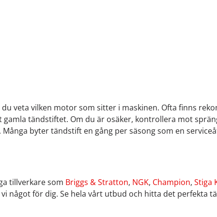
höver du veta vilken motor som sitter i maskinen. Ofta finn
 gamla tändstiftet. Om du är osäker, kontrollera mot sprängs
ånga byter tändstift en gång per säsong som en serviceåtgä
iga tillverkare som
Briggs & Stratton
,
NGK
,
Champion
,
Stiga
vi något för dig. Se hela vårt utbud och hitta det perfekta tä