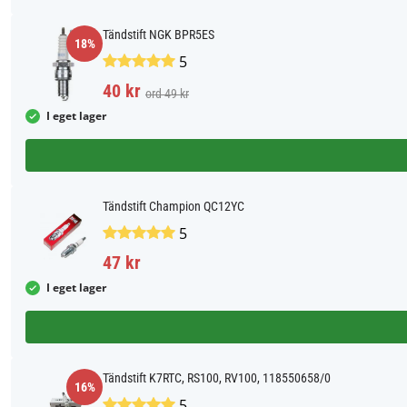
Tändstift NGK BPR5ES
18%
5
40 kr
ord 49 kr
I eget lager
Tändstift Champion QC12YC
5
47 kr
I eget lager
Tändstift K7RTC, RS100, RV100, 118550658/0
16%
5