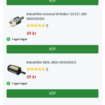
KÖP
Bränslefilter Universal till Walbro 125-527, Stihl
00003503503
5
49 kr
I eget lager
KÖP
Bränslefilter SB26, SB34,183520005/0
5
49 kr
I eget lager
KÖP