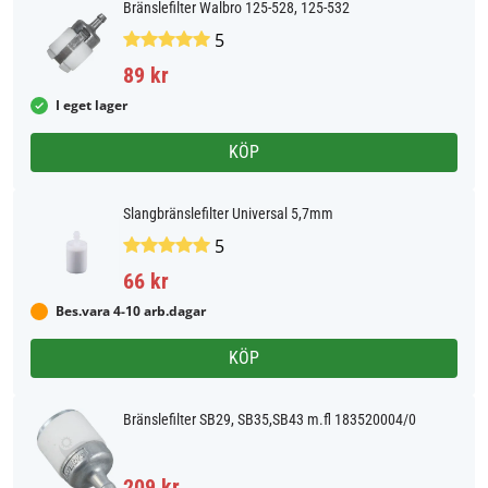
Bränslefilter Walbro 125-528, 125-532
5
89 kr
I eget lager
KÖP
Slangbränslefilter Universal 5,7mm
5
66 kr
Bes.vara 4-10 arb.dagar
KÖP
Bränslefilter SB29, SB35,SB43 m.fl 183520004/0
209 kr