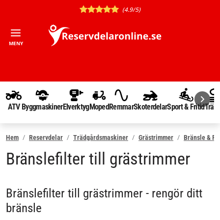
(4.9/5)
MENY
ATV
Byggmaskiner
Elverktyg
Moped
Remmar
Skoterdelar
Sport & Fritid
Träd
Hem
Reservdelar
Trädgårdsmaskiner
Grästrimmer
Bränsle & Fö
Bränslefilter till grästrimmer
Bränslefilter till grästrimmer - rengör ditt
bränsle