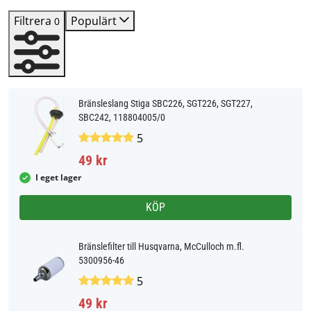
Filtrera
Populärt
0
Bränsleslang Stiga SBC226, SGT226, SGT227,
SBC242, 118804005/0
5
49 kr
I eget lager
KÖP
Bränslefilter till Husqvarna, McCulloch m.fl.
5300956-46
5
49 kr