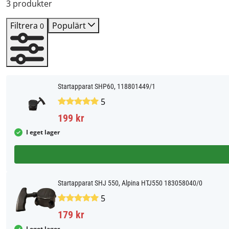
3 produkter
Filtrera
Populärt
0
Startapparat SHP60, 118801449/1
5
199 kr
I eget lager
Startapparat SHJ 550, Alpina HTJ550 183058040/0
5
179 kr
I eget lager