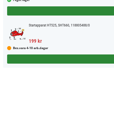
Startapparat HT525, SHT660, 118805488/0
199 kr
Bes.vara 4-10 arb.dagar