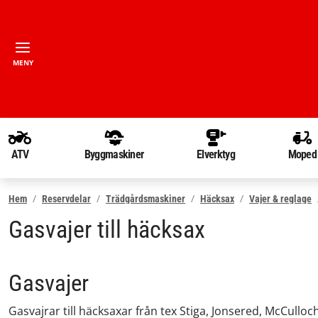
MENY
ATV
Byggmaskiner
Elverktyg
Moped
Hem
Reservdelar
Trädgårdsmaskiner
Häcksax
Vajer & reglage
Gasvajer till häcksax
Gasvajer
Gasvajrar till häcksaxar från tex Stiga, Jonsered, McCulloc