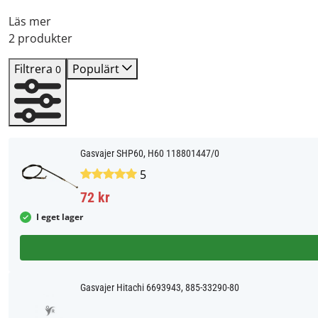
Läs mer
2 produkter
Filtrera
Populärt
0
Gasvajer SHP60, H60 118801447/0
5
72 kr
I eget lager
Gasvajer Hitachi 6693943, 885-33290-80