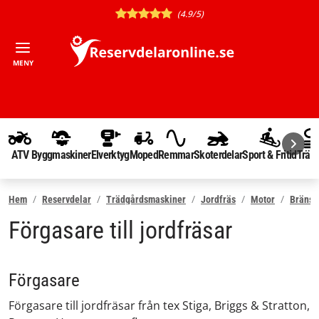
(4.9/5)
MENY
ATV
Byggmaskiner
Elverktyg
Moped
Remmar
Skoterdelar
Sport & Fritid
Träd
Hem
Reservdelar
Trädgårdsmaskiner
Jordfräs
Motor
Bränsl
Förgasare till jordfräsar
Förgasare
Förgasare till jordfräsar från tex Stiga, Briggs & Stratton,