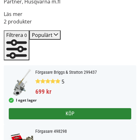
Partner, Husqvarna m.fl
Läs mer
2 produkter
Filtrera
Populärt
0
Förgasare Briggs & Stratton 299437
5
699 kr
I eget lager
KÖP
Förgasare 498298