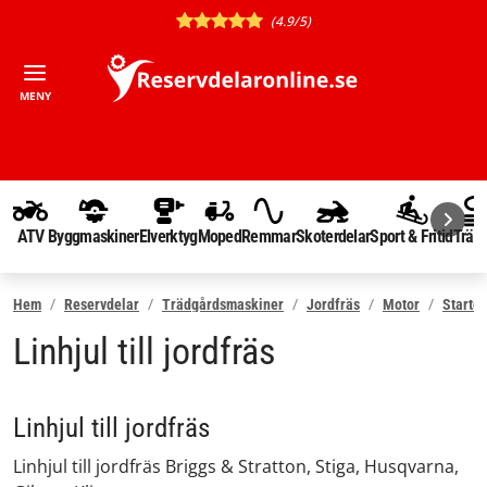
(4.9/5)
MENY
ATV
Byggmaskiner
Elverktyg
Moped
Remmar
Skoterdelar
Sport & Fritid
Träd
Hem
Reservdelar
Trädgårdsmaskiner
Jordfräs
Motor
Startde
Linhjul till jordfräs
Linhjul till jordfräs
Linhjul till jordfräs Briggs & Stratton, Stiga, Husqvarna,