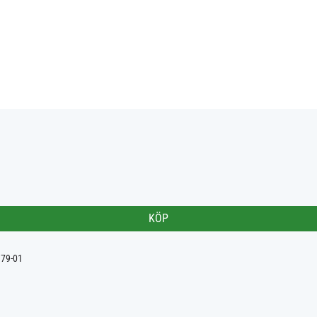
KÖP
179-01