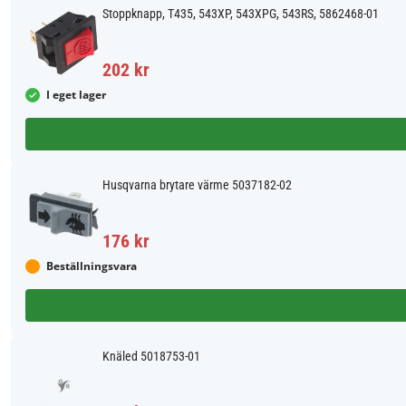
Stoppknapp, T435, 543XP, 543XPG, 543RS, 5862468-01
202 kr
I eget lager
Husqvarna brytare värme 5037182-02
176 kr
Beställningsvara
Knäled 5018753-01