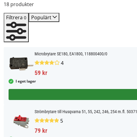
18 produkter
Filtrera
Populärt
0
Microbrytare SE180, EA1800, 118800400/0
4
59 kr
I eget lager
Strömbrytare till Husqvarna 51, 55, 242, 246, 254 m.fl. 5037
5
79 kr