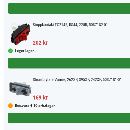
Stoppkontakt FC2145, RS44, 225R, 5037182-01
202 kr
I eget lager
Strömbrytare Värme, 262XP, 395XP, 242XP, 5037181-01
169 kr
Bes.vara 4-10 arb.dagar