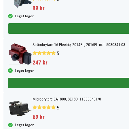
99 kr
I eget lager
Strömbrytare 16 Electric, 2014EL, 2016EL m.fl 5080341-03
5
247 kr
I eget lager
Microbrytare EA1800, SE180, 118800401/0
5
69 kr
I eget lager