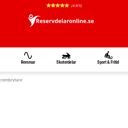
(4.9/5)
Remmar
Skoterdelar
Sport & Fritid
trömbrytare