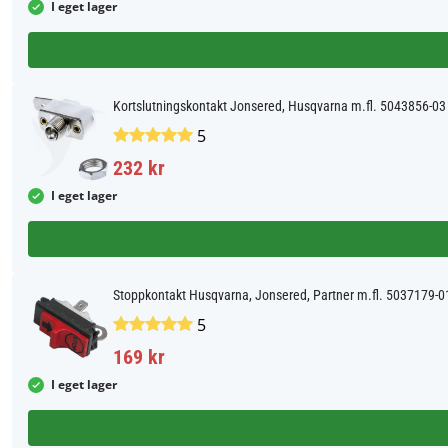
I eget lager
Kortslutningskontakt Jonsered, Husqvarna m.fl. 5043856-03
5
232 kr
I eget lager
Stoppkontakt Husqvarna, Jonsered, Partner m.fl. 5037179-0
5
169 kr
I eget lager