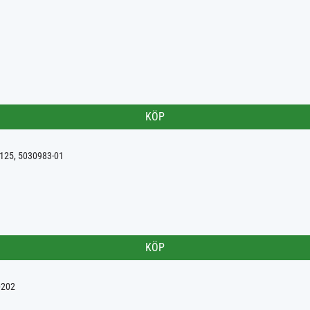
KÖP
2125, 5030983-01
KÖP
0202