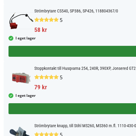
Strömbrytare CS540, SP386, SP426, 118804367/0
5
58 kr
I eget lager
Stoppkontakt till Husqvarna 254, 240R, 390XP, Jonsered GT
5
79 kr
I eget lager
Strömbrytare knapp, till Stihl MS260, MS360 m.fl. 1110-430-
5