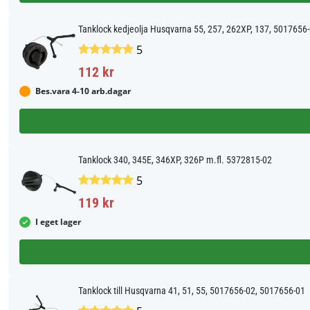
Tanklock kedjeolja Husqvarna 55, 257, 262XP, 137, 5017656
5
112 kr
Bes.vara 4-10 arb.dagar
Tanklock 340, 345E, 346XP, 326P m.fl. 5372815-02
5
119 kr
I eget lager
Tanklock till Husqvarna 41, 51, 55, 5017656-02, 5017656-01