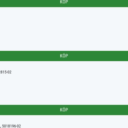
KÖP
KÖP
72815-02
KÖP
2, 5018196-02