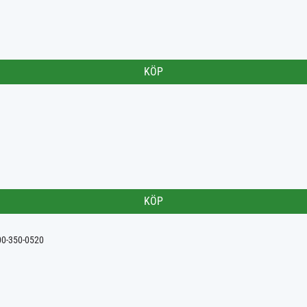
KÖP
KÖP
000-350-0520