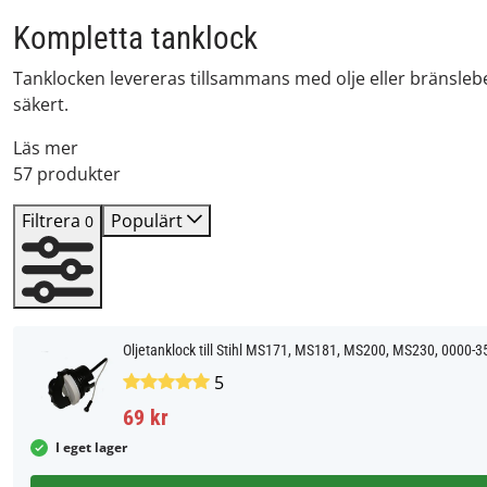
Kompletta tanklock
Tanklocken levereras tillsammans med olje eller bränsle
säkert.
Läs mer
57 produkter
Filtrera
Populärt
0
Oljetanklock till Stihl MS171, MS181, MS200, MS230, 0000-
5
69 kr
I eget lager