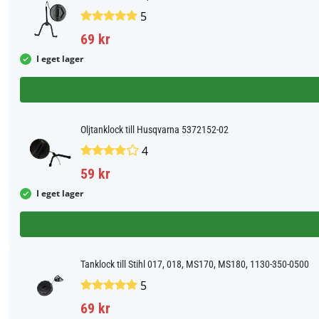
5
69 kr
I eget lager
Oljtanklock till Husqvarna 5372152-02
4
59 kr
I eget lager
Tanklock till Stihl 017, 018, MS170, MS180, 1130-350-0500
5
69 kr