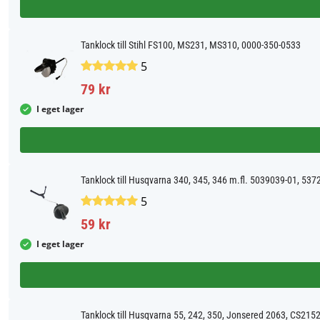
Tanklock till Stihl FS100, MS231, MS310, 0000-350-0533
5
79 kr
I eget lager
Tanklock till Husqvarna 340, 345, 346 m.fl. 5039039-01, 53
5
59 kr
I eget lager
Tanklock till Husqvarna 55, 242, 350, Jonsered 2063, CS215