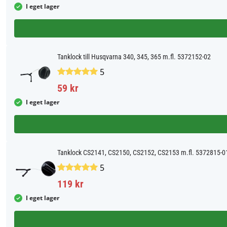
I eget lager
Tanklock till Husqvarna 340, 345, 365 m.fl. 5372152-02
5
59 kr
I eget lager
Tanklock CS2141, CS2150, CS2152, CS2153 m.fl. 5372815-0
5
119 kr
I eget lager