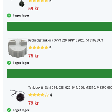
5
59 kr
I eget lager
Ryobi oljetanklock OPP1820, RPP182020, 5131028971
5
75 kr
I eget lager
Tanklock till Stihl 024, 028, 029, 044, 050, MS310, MS390 0
4
79 kr
I eget lager