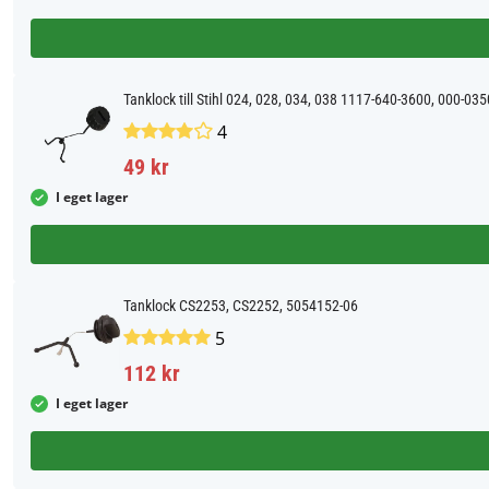
Tanklock till Stihl 024, 028, 034, 038 1117-640-3600, 000-03
4
49 kr
I eget lager
Tanklock CS2253, CS2252, 5054152-06
5
112 kr
I eget lager