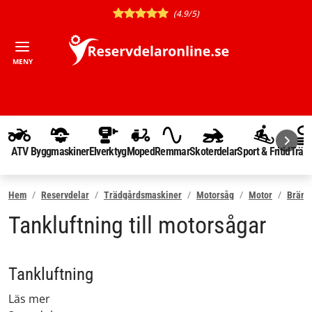
(4.9/5)
MENY
ATV
Byggmaskiner
Elverktyg
Moped
Remmar
Skoterdelar
Sport & Fritid
Träd
Hem
Reservdelar
Trädgårdsmaskiner
Motorsåg
Motor
Bräns
Tankluftning till motorsågar
Tankluftning
Läs mer