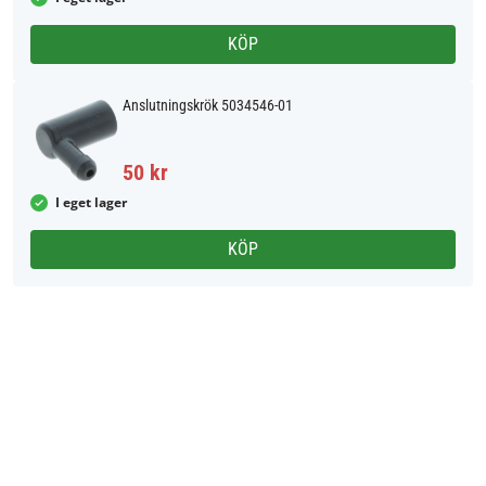
KÖP
Anslutningskrök 5034546-01
50 kr
I eget lager
KÖP