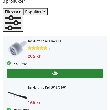
3 produkter
Filtrera
Populärt
0
Tankluftning 5011529-01
5
205 kr
I eget lager
KÖP
Tankluftning Kpl 5018731-01
166 kr
I eget lager