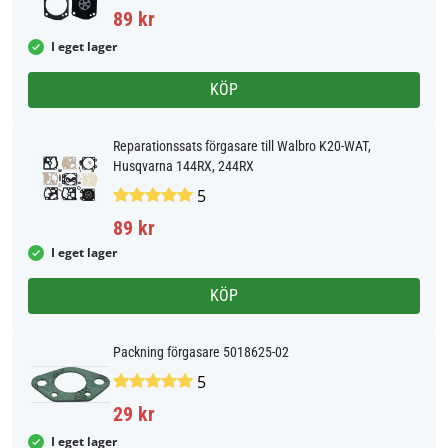
89 kr
I eget lager
KÖP
Reparationssats förgasare till Walbro K20-WAT,
Husqvarna 144RX, 244RX
5
89 kr
I eget lager
KÖP
Packning förgasare 5018625-02
5
29 kr
I eget lager