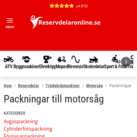
(4.9/5)
MENY
ATV
Byggmaskiner
Elverktyg
Moped
Remmar
Skoterdelar
Sport & Fritid
Träd
Packningar
Hem
Reservdelar
Trädgårdsmaskiner
Motorsåg
Packningar till motorsåg
KATEGORIER
Avgaspackning
Cylinderfotspackning
Förgasarpackning