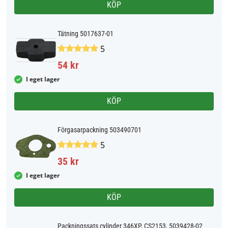
KÖP
Tätning 5017637-01
5
54 kr
I eget lager
KÖP
Förgasarpackning 503490701
5
35 kr
I eget lager
KÖP
Packningssats cylinder 346XP, CS2153, 5039428-02