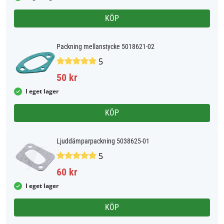
KÖP
Packning mellanstycke 5018621-02
5
50 kr
I eget lager
KÖP
Ljuddämparpackning 5038625-01
5
60 kr
I eget lager
KÖP