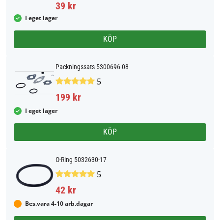
39 kr
I eget lager
KÖP
Packningssats 5300696-08
5
199 kr
I eget lager
KÖP
O-Ring 5032630-17
5
42 kr
Bes.vara 4-10 arb.dagar