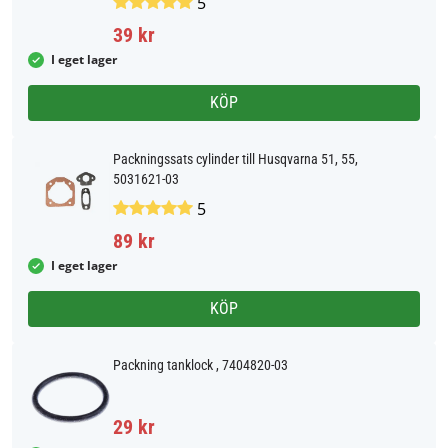
5
39 kr
I eget lager
KÖP
Packningssats cylinder till Husqvarna 51, 55,
5031621-03
5
89 kr
I eget lager
KÖP
Packning tanklock , 7404820-03
29 kr