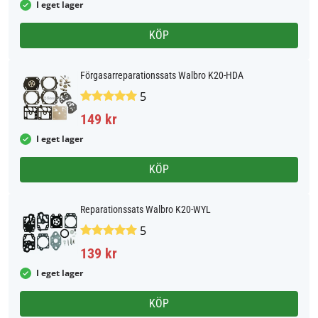
I eget lager
KÖP
Förgasarreparationssats Walbro K20-HDA
5
149 kr
I eget lager
KÖP
Reparationssats Walbro K20-WYL
5
139 kr
I eget lager
KÖP