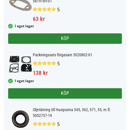
5819185-01
5
63 kr
I eget lager
KÖP
Packningssats förgasare 5020802-01
5
138 kr
I eget lager
KÖP
Oljetätning till Husqvarna 345, 362, 371, 55, m.fl.
5052757-19
5