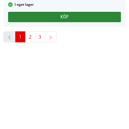
I eget lager
KÖP
1
2
3