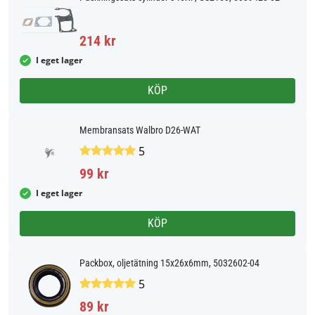
214 kr
I eget lager
KÖP
Membransats Walbro D26-WAT
5
99 kr
I eget lager
KÖP
Packbox, oljetätning 15x26x6mm, 5032602-04
5
89 kr