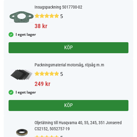
Insugspackning 5017700-02
5
38 kr
I eget lager
KÖP
Packningsmaterial motorsåg, röjsåg m.m
5
249 kr
I eget lager
KÖP
Oljetätning till Husqvarna 40, 55, 245, 351 Jonsered
CS2152, 5052757-19