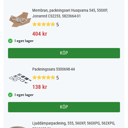
Membran, packningsset Husqvarna 545, 550XP,
Jonsered CS2253, 5823664-01
5
404 kr
I eget lager
KÖP
Packningssats 5300698-44
5
138 kr
I eget lager
KÖP
Ljuddämparpackning, 555, 560XP, 560XPG, 562XPG,