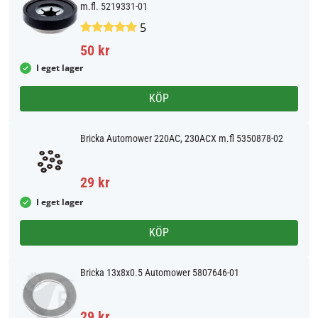
m.fl. 5219331-01
5
50 kr
I eget lager
KÖP
Bricka Automower 220AC, 230ACX m.fl 5350878-02
29 kr
I eget lager
KÖP
Bricka 13x8x0.5 Automower 5807646-01
29 kr