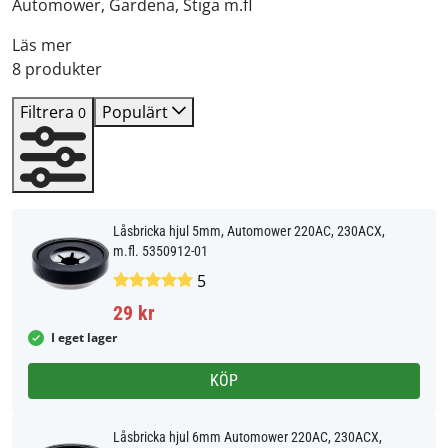
Automower, Gardena, Stiga m.fl
Läs mer
8 produkter
Filtrera
Populärt
0
Låsbricka hjul 5mm, Automower 220AC, 230ACX,
m.fl. 5350912-01
5
29 kr
I eget lager
KÖP
Låsbricka hjul 6mm Automower 220AC, 230ACX,