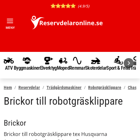
(4.9/5)
MENY
ATV
Byggmaskiner
Elverktyg
Moped
Remmar
Skoterdelar
Sport & Fritid
Träd
Hem
Reservdelar
Trädgårdsmaskiner
Robotgräsklippare
Chassi
Brickor till robotgräsklippare
Brickor
Brickor till robotgräsklippare tex Husqvarna