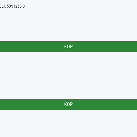
0LI, 5351263-01
KÖP
KÖP