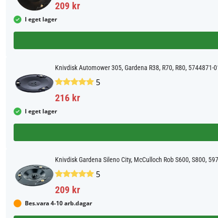
209 kr
I eget lager
Knivdisk Automower 305, Gardena R38, R70, R80, 5744871-0
5
216 kr
I eget lager
Knivdisk Gardena Sileno City, McCulloch Rob S600, S800, 59
5
209 kr
Bes.vara 4-10 arb.dagar