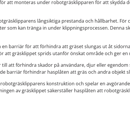
ad för att monteras under robotgräsklipparen för att skydd
 robotgräsklipparens långsiktiga prestanda och hållbarhet. Fö
ter som kan tränga in under klippningsprocessen. Denna sk
en barriär för att förhindra att gräset slungas ut åt sidor
r att gräsklippet sprids utanför önskat område och ger en 
 till att förhindra skador på användare, djur eller egendo
e barriär förhindrar hasplåten att gräs och andra objekt s
robotgräsklipparens konstruktion och spelar en avgörande 
gen av gräsklippet säkerställer hasplåten att robotgräskli