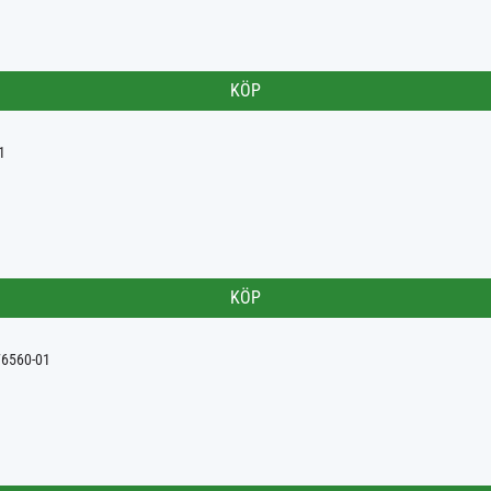
KÖP
1
KÖP
76560-01