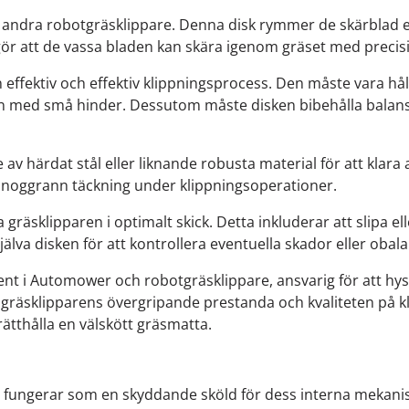
dra robotgräsklippare. Denna disk rymmer de skärblad elle
gör att de vassa bladen kan skära igenom gräset med precis
 effektiv och effektiv klippningsprocess. Den måste vara hål
 med små hinder. Dessutom måste disken bibehålla balans f
 av härdat stål eller liknande robusta material för att klara 
la noggrann täckning under klippningsoperationer.
 gräsklipparen i optimalt skick. Detta inkluderar att slipa el
själva disken för att kontrollera eventuella skador eller ob
 i Automower och robotgräsklippare, ansvarig för att hysa 
ör gräsklipparens övergripande prestanda och kvaliteten på
pprätthålla en välskött gräsmatta.
 fungerar som en skyddande sköld för dess interna mekanisme