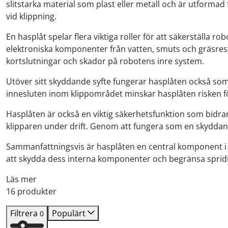
slitstarka material som plast eller metall och är utform
vid klippning.
En hasplåt spelar flera viktiga roller för att säkerställa
elektroniska komponenter från vatten, smuts och gräsres
kortslutningar och skador på robotens inre system.
Utöver sitt skyddande syfte fungerar hasplåten också som 
innesluten inom klippområdet minskar hasplåten risken fö
Hasplåten är också en viktig säkerhetsfunktion som bidrar
klipparen under drift. Genom att fungera som en skyddand
Sammanfattningsvis är hasplåten en central komponent i 
att skydda dess interna komponenter och begränsa spridnin
Läs mer
16 produkter
Filtrera
Populärt
0