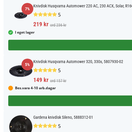
Knivdisk Husqvarna Automower 220 AC, 230 ACX, Solar, R16
7%
5
219 kr
ord 236 kr
I eget lager
Knivdisk Husqvarna Automower 320, 330x, 5807930-02
5%
5
149 kr
ord 157 kr
Bes.vara 4-10 arb.dagar
Gardena knivdisk Sileno, 5888312-01
5