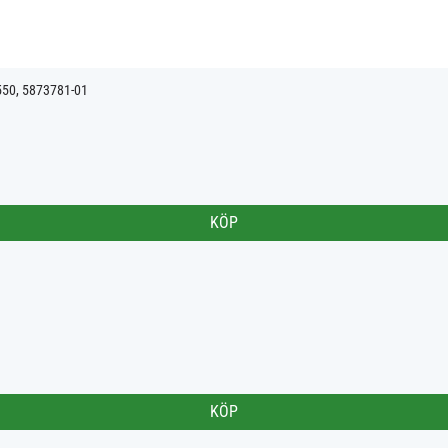
550, 5873781-01
KÖP
KÖP