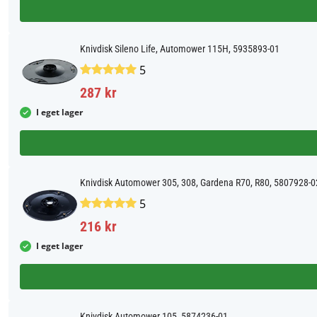
Knivdisk Sileno Life, Automower 115H, 5935893-01
5
287 kr
I eget lager
Knivdisk Automower 305, 308, Gardena R70, R80, 5807928-0
5
216 kr
I eget lager
Knivdisk Automower 105, 5874236-01