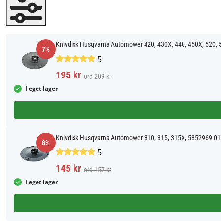
Knivdisk Husqvarna Automower 420, 430X, 440, 450X, 520, 
7%
5
195 kr
ord 209 kr
I eget lager
Knivdisk Husqvarna Automower 310, 315, 315X, 5852969-01
8%
5
145 kr
ord 157 kr
I eget lager