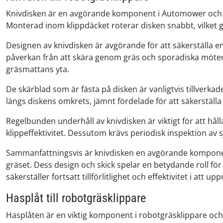
Knivdisken är en avgörande komponent i Automower och an
Monterad inom klippdäcket roterar disken snabbt, vilket 
Designen av knivdisken är avgörande för att säkerställa en
påverkan från att skära genom gräs och sporadiska möten
gräsmattans yta.
De skärblad som är fästa på disken är vanligtvis tillverkade
längs diskens omkrets, jämnt fördelade för att säkerstäl
Regelbunden underhåll av knivdisken är viktigt för att hålla
klippeffektivitet. Dessutom krävs periodisk inspektion av 
Sammanfattningsvis är knivdisken en avgörande komponent
gräset. Dess design och skick spelar en betydande roll f
säkerställer fortsatt tillförlitlighet och effektivitet i att u
Hasplåt till robotgräsklippare
Hasplåten är en viktig komponent i robotgräsklippare och