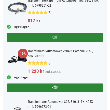
Transformatorkabel 10m Automower 105, 310, 315X
m.fl. 5798251-02
5
817 kr
I eget lager
KÖP
Tranformator Automower 220AC, Gardena R160,
10%
5351237-01
5
1 220 kr
ord 1 356 kr
I eget lager
KÖP
Transformator Automower 305, 310, 315X, 405X
m.fl. 5996773-01