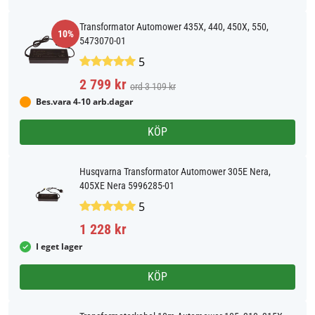
Transformator Automower 435X, 440, 450X, 550,
10%
5473070-01
5
2 799 kr
ord 3 109 kr
Bes.vara 4-10 arb.dagar
KÖP
Husqvarna Transformator Automower 305E Nera,
405XE Nera 5996285-01
5
1 228 kr
I eget lager
KÖP