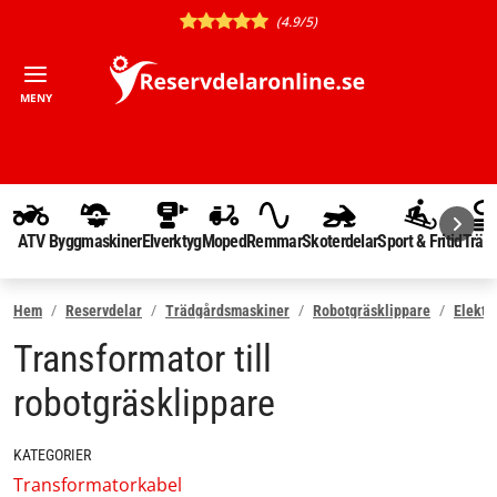
(4.9/5)
MENY
ATV
Byggmaskiner
Elverktyg
Moped
Remmar
Skoterdelar
Sport & Fritid
Träd
Hem
Reservdelar
Trädgårdsmaskiner
Robotgräsklippare
Elektr
Transformator till
robotgräsklippare
KATEGORIER
Transformatorkabel