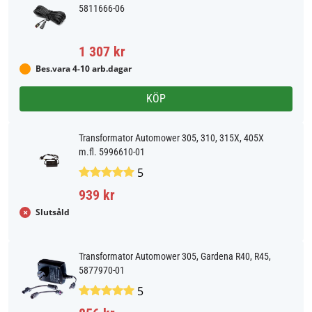
5811666-06
1 307 kr
Bes.vara 4-10 arb.dagar
KÖP
Transformator Automower 305, 310, 315X, 405X
m.fl. 5996610-01
5
939 kr
Slutsåld
Transformator Automower 305, Gardena R40, R45,
5877970-01
5