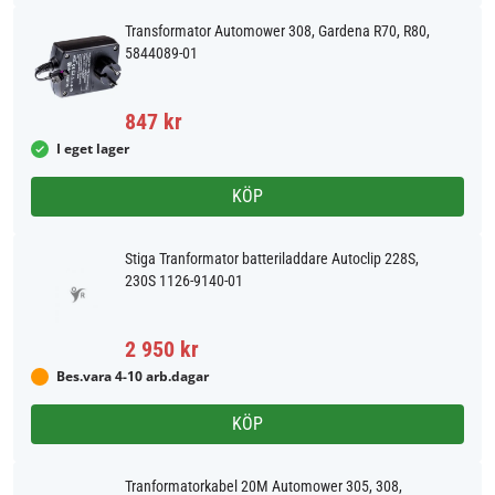
Transformator Automower 308, Gardena R70, R80,
5844089-01
847 kr
I eget lager
KÖP
Stiga Tranformator batteriladdare Autoclip 228S,
230S 1126-9140-01
2 950 kr
Bes.vara 4-10 arb.dagar
KÖP
Tranformatorkabel 20M Automower 305, 308,