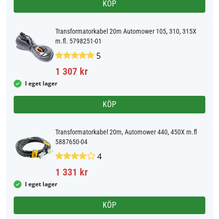
KÖP
Transformatorkabel 20m Automower 105, 310, 315X
m.fl. 5798251-01
5
1 307 kr
I eget lager
KÖP
Transformatorkabel 20m, Automower 440, 450X m.fl
5887650-04
4
1 331 kr
I eget lager
KÖP