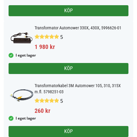
KÖP
Transformator Automower 330X, 430X, 5996626-01
5
1 980 kr
I eget lager
KÖP
Transformatorkabel 3M Automower 105, 310, 315X
m.fl. 5798251-03
5
260 kr
I eget lager
KÖP