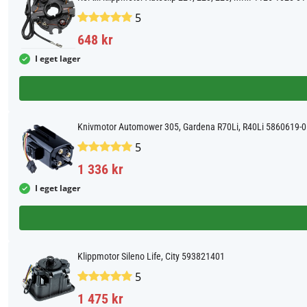
5
648 kr
I eget lager
Knivmotor Automower 305, Gardena R70Li, R40Li 5860619-0
5
1 336 kr
I eget lager
Klippmotor Sileno Life, City 593821401
5
1 475 kr