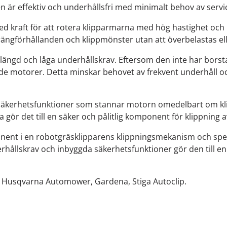
den är effektiv och underhållsfri med minimalt behov av servic
ed kraft för att rotera klipparmarna med hög hastighet och p
rrängförhållanden och klippmönster utan att överbelastas el
längd och låga underhållskrav. Eftersom den inte har borst
ade motorer. Detta minskar behovet av frekvent underhåll oc
äkerhetsfunktioner som stannar motorn omedelbart om klip
 gör det till en säker och pålitlig komponent för klippning 
 i en robotgräsklipparens klippningsmekanism och spelar en
erhållskrav och inbyggda säkerhetsfunktioner gör den till 
ex Husqvarna Automower, Gardena, Stiga Autoclip.