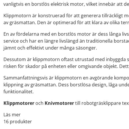
vanligtvis en borstlös elektrisk motor, vilket innebär att 
Klippmotorn är konstruerad för att generera tillräckligt m
av gräsmattan. Den är optimerad för att klara av olika te
En av fördelarna med en borstlös motor är dess långa livs
service och har en längre livslängd än traditionella borst
jämnt och effektivt under många säsonger.
Dessutom är klippmotorn oftast utrustad med inbyggda s
risken för skador på enheten eller omgivande objekt. Detta
Sammanfattningsvis är klippmotorn en avgörande komponent
klippning av gräsmattan. Dess borstlösa design, låga und
funktionalitet.
Klippmotorer
och
Knivmotorer
till robotgräsklippare t
Läs mer
16 produkter