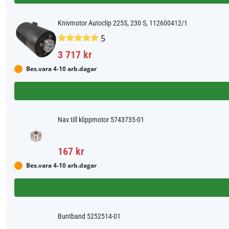
Knivmotor Autoclip 225S, 230 S, 112600412/1
5
3 717 kr
Bes.vara 4-10 arb.dagar
Nav till klippmotor 5743735-01
167 kr
Bes.vara 4-10 arb.dagar
Buntband 5252514-01