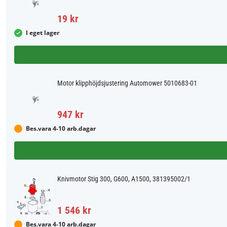
19 kr
I eget lager
Motor klipphöjdsjustering Automower 5010683-01
947 kr
Bes.vara 4-10 arb.dagar
Knivmotor Stig 300, G600, A1500, 381395002/1
1 546 kr
Bes.vara 4-10 arb.dagar