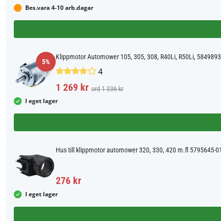
Bes.vara 4-10 arb.dagar
Klippmotor Automower 105, 305, 308, R40Li, R50Li, 5849893
5%
4
1 269 kr
ord 1 336 kr
I eget lager
Hus till klippmotor automower 320, 330, 420 m.fl 5795645-0
276 kr
I eget lager