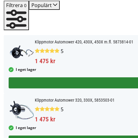
Filtrera
Populärt
0
Klippmotor Automower 420, 430X, 450X m.fl. 5873814-01
5
1 475 kr
I eget lager
Klippmotor Automower 320, 330X, 5853503-01
5
1 475 kr
I eget lager