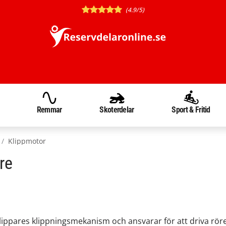
(4.9/5)
Remmar
Skoterdelar
Sport & Fritid
Klippmotor
re
klippares klippningsmekanism och ansvarar för att driva r