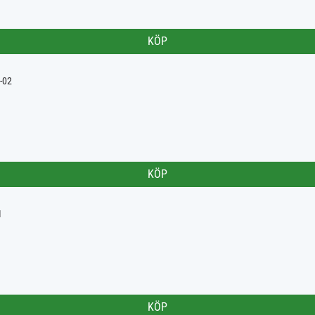
KÖP
-02
KÖP
1
KÖP