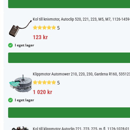
Kol till knivmotor, Autoclip 520, 221, 223, M5, M7, 1126-1459
5
123 kr
I eget lager
Klippmotor Automower 210, 220, 230, Gardena R160, 53512
5
1 020 kr
I eget lager
Kol till klippmotor Autoclip 221, 223, 225, m.fl. 1126-1028-01