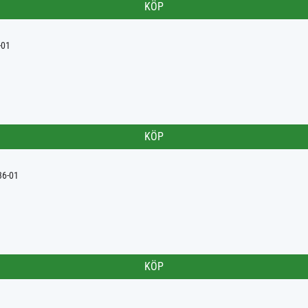
KÖP
-01
KÖP
36-01
KÖP