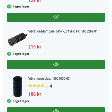
121 kr
I eget lager
KÖP
Vibrationsdämpare 345FR, 545FR, FX, 5888299-01
219 kr
I eget lager
KÖP
Vibrationsisolator 5022032-03
4
106 kr
I eget lager
KÖP