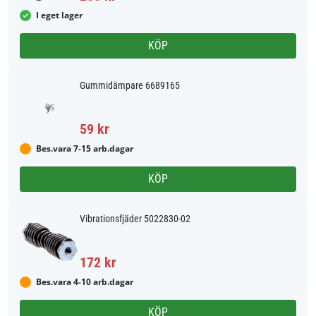
I eget lager
KÖP
Gummidämpare 6689165
59 kr
Bes.vara 7-15 arb.dagar
KÖP
Vibrationsfjäder 5022830-02
172 kr
Bes.vara 4-10 arb.dagar
KÖP