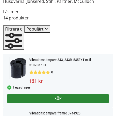
Husqvarna, Jonsered, Stihl, Partner, McCulloch
Läs mer
14 produkter
Filtrera
Populärt
0
Vibrationsdämpare 343, 343R, 545FXT m.fl
5102087-01
5
121 kr
I eget lager
KÖP
Vibrationsdämpare främre 3744320