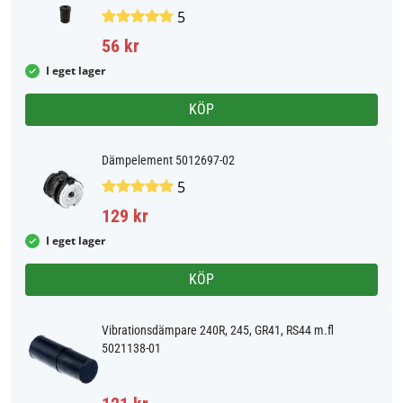
5
56 kr
I eget lager
KÖP
Dämpelement 5012697-02
5
129 kr
I eget lager
KÖP
Vibrationsdämpare 240R, 245, GR41, RS44 m.fl
5021138-01