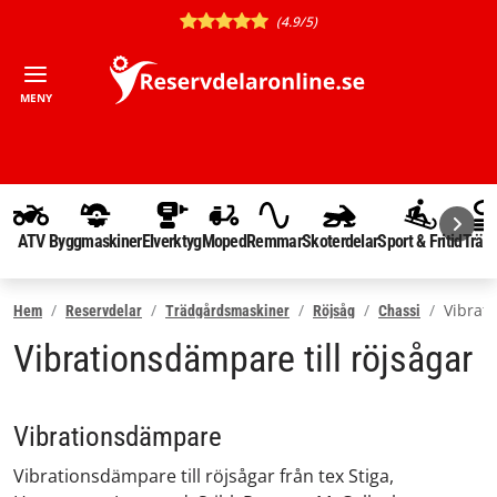
(4.9/5)
MENY
ATV
Byggmaskiner
Elverktyg
Moped
Remmar
Skoterdelar
Sport & Fritid
Träd
Vibrat
Hem
Reservdelar
Trädgårdsmaskiner
Röjsåg
Chassi
Vibrationsdämpare till röjsågar
Vibrationsdämpare
Vibrationsdämpare till röjsågar från tex Stiga,