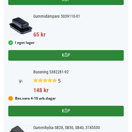
Gummidämpare 5039110-01
65 kr
I eget lager
KÖP
Bussning 5382281-92
5
148 kr
Bes.vara 4-10 arb.dagar
KÖP
Gummihylsa SB28, SB30, SB40, 3745530