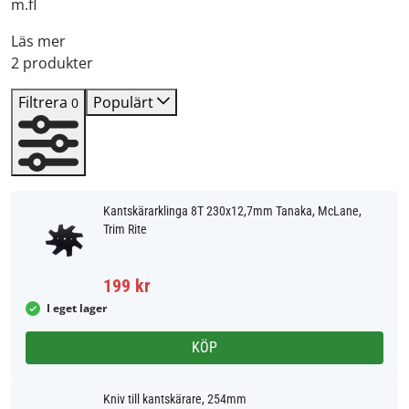
m.fl
Läs mer
2 produkter
Filtrera
Populärt
0
Kantskärarklinga 8T 230x12,7mm Tanaka, McLane,
Trim Rite
199 kr
I eget lager
KÖP
Kniv till kantskärare, 254mm