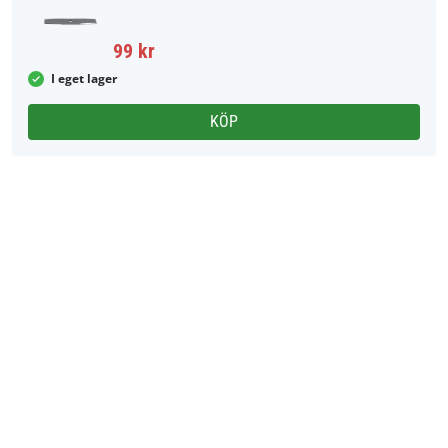
99 kr
I eget lager
KÖP