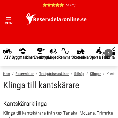
(4.9/5)
MENY
ATV
Byggmaskiner
Elverktyg
Moped
Remmar
Skoterdelar
Sport & Fritid
Träd
Kantsk
Hem
Reservdelar
Trädgårdsmaskiner
Röjsåg
Klingor
Klinga till kantskärare
Kantskärarklinga
Klinga till kantskärare från tex Tanaka, McLane, Trimrite