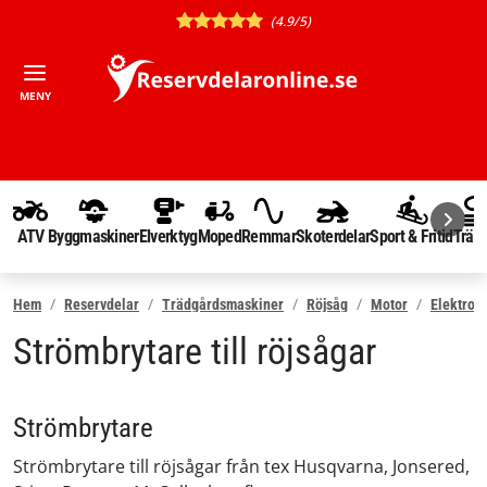
(4.9/5)
MENY
ATV
Byggmaskiner
Elverktyg
Moped
Remmar
Skoterdelar
Sport & Fritid
Träd
Hem
Reservdelar
Trädgårdsmaskiner
Röjsåg
Motor
Elektron
Strömbrytare till röjsågar
Strömbrytare
Strömbrytare till röjsågar från tex Husqvarna, Jonsered,