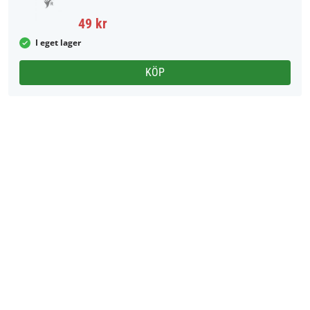
49 kr
I eget lager
KÖP