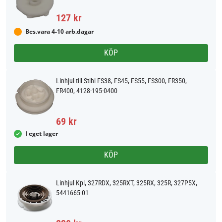
127 kr
Bes.vara 4-10 arb.dagar
KÖP
Linhjul till Stihl FS38, FS45, FS55, FS300, FR350,
FR400, 4128-195-0400
69 kr
I eget lager
KÖP
Linhjul Kpl, 327RDX, 325RXT, 325RX, 325R, 327P5X,
5441665-01