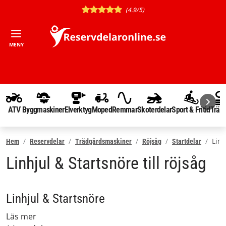
(4.9/5)
MENY
ATV
Byggmaskiner
Elverktyg
Moped
Remmar
Skoterdelar
Sport & Fritid
Träd
Linh
Hem
Reservdelar
Trädgårdsmaskiner
Röjsåg
Startdelar
Linhjul & Startsnöre till röjsåg
Linhjul & Startsnöre
Läs mer