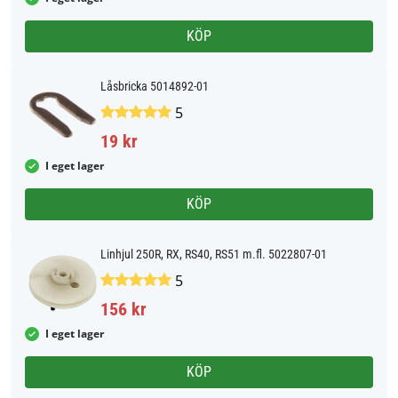
KÖP
Låsbricka 5014892-01
5
19 kr
I eget lager
KÖP
Linhjul 250R, RX, RS40, RS51 m.fl. 5022807-01
5
156 kr
I eget lager
KÖP