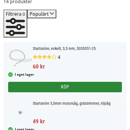
14 produkter
Filtrera
Populärt
0
Startsnöre, enkelt, 3,5 mm, 5053051-25
4
60 kr
I eget lager
KÖP
Startsnöre 3,0mm motorsåg, grästrimmer, röjsåg
49 kr
I eget lager