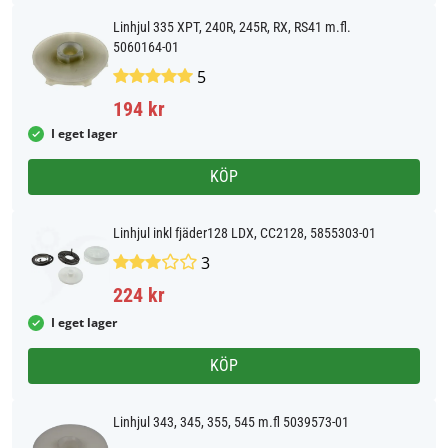
Linhjul 335 XPT, 240R, 245R, RX, RS41 m.fl.
5060164-01
5
194 kr
I eget lager
KÖP
Linhjul inkl fjäder128 LDX, CC2128, 5855303-01
3
224 kr
I eget lager
KÖP
Linhjul 343, 345, 355, 545 m.fl 5039573-01