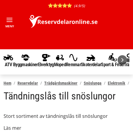
(4.9/5)
MENY
ATV
Byggmaskiner
Elverktyg
Moped
Remmar
Skoterdelar
Sport & Fritid
Träd
Hem
Reservdelar
Trädgårdsmaskiner
Snöslunga
Elektronik
Tändningslås till snöslungor
Stort sortiment av tändningslås till snöslungor
Läs mer