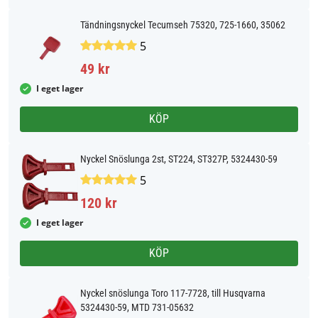
Tändningsnyckel Tecumseh 75320, 725-1660, 35062
5
49 kr
I eget lager
KÖP
Nyckel Snöslunga 2st, ST224, ST327P, 5324430-59
5
120 kr
I eget lager
KÖP
Nyckel snöslunga Toro 117-7728, till Husqvarna
5324430-59, MTD 731-05632