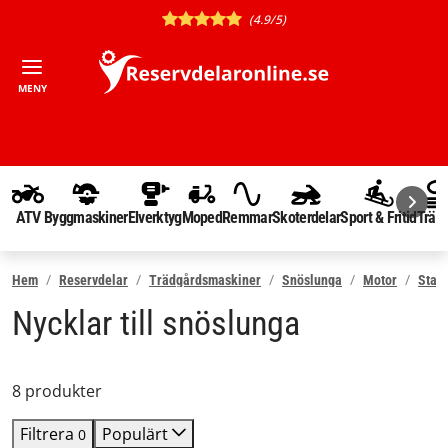
(4.9/5)
MENY
ATV
Byggmaskiner
Elverktyg
Moped
Remmar
Skoterdelar
Sport & Fritid
Träd
Hem
Reservdelar
Trädgårdsmaskiner
Snöslunga
Motor
Start
Nycklar till snöslunga
8 produkter
Filtrera
Populärt
0