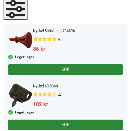
Nyckel Snöslunga 794696
5
86 kr
I eget lager
KÖP
Nyckel 63-8360
4
102 kr
I eget lager
KÖP