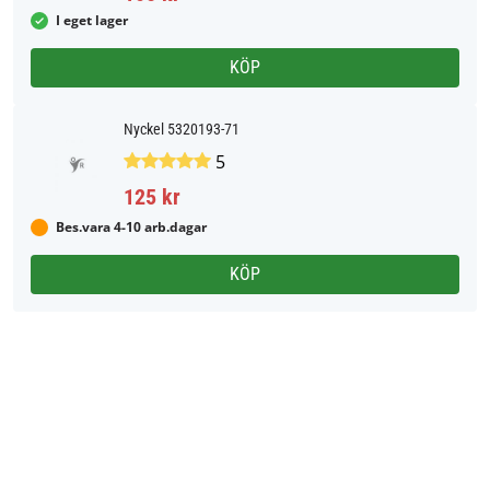
I eget lager
KÖP
Nyckel 5320193-71
5
125 kr
Bes.vara 4-10 arb.dagar
KÖP