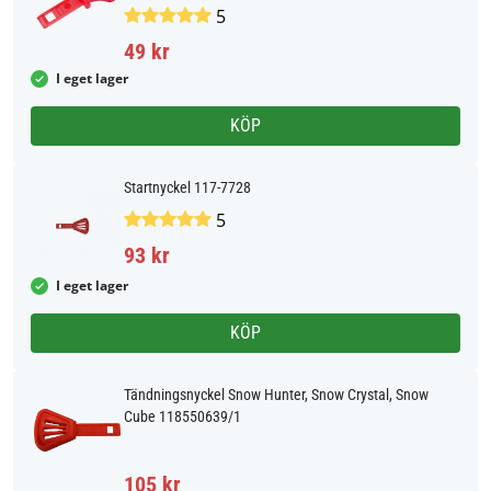
5
49 kr
I eget lager
KÖP
Startnyckel 117-7728
5
93 kr
I eget lager
KÖP
Tändningsnyckel Snow Hunter, Snow Crystal, Snow
Cube 118550639/1
105 kr