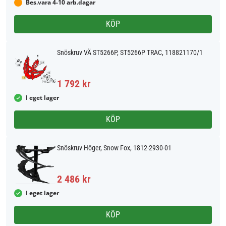
Bes.vara 4-10 arb.dagar
KÖP
Snöskruv VÄ ST5266P, ST5266P TRAC, 118821170/1
1 792 kr
I eget lager
KÖP
Snöskruv Höger, Snow Fox, 1812-2930-01
2 486 kr
I eget lager
KÖP