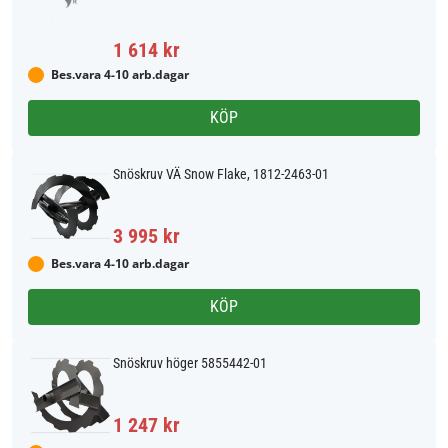
1 614 kr
Bes.vara 4-10 arb.dagar
KÖP
Snöskruv VÄ Snow Flake, 1812-2463-01
3 995 kr
Bes.vara 4-10 arb.dagar
KÖP
Snöskruv höger 5855442-01
1 247 kr