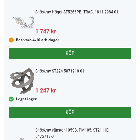
Snöskruv Höger ST5266PB, TRAC, 1811-2984-01
1 747 kr
Bes.vara 4-10 arb.dagar
KÖP
Snöskruv ST224 5871910-01
1 247 kr
I eget lager
KÖP
Snöskruv vänster 105SB, PM105, ST2111E,
5475719-01