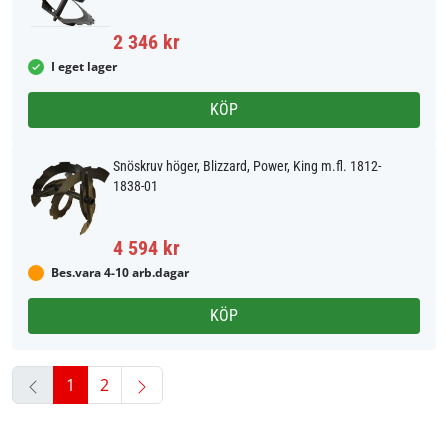
2 346 kr
I eget lager
KÖP
Snöskruv höger, Blizzard, Power, King m.fl. 1812-
1838-01
4 594 kr
Bes.vara 4-10 arb.dagar
KÖP
1
2