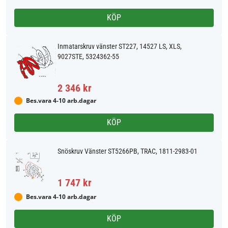
KÖP
Inmatarskruv vänster ST227, 14527 LS, XLS,
9027STE, 5324362-55
2 346 kr
Bes.vara 4-10 arb.dagar
KÖP
Snöskruv Vänster ST5266PB, TRAC, 1811-2983-01
1 747 kr
Bes.vara 4-10 arb.dagar
KÖP