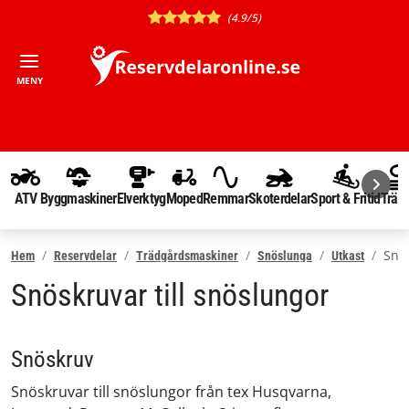
(4.9/5)
MENY
ATV
Byggmaskiner
Elverktyg
Moped
Remmar
Skoterdelar
Sport & Fritid
Träd
Snö
Hem
Reservdelar
Trädgårdsmaskiner
Snöslunga
Utkast
Snöskruvar till snöslungor
Snöskruv
Snöskruvar till snöslungor från tex Husqvarna,