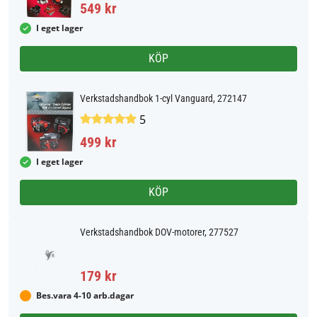
549 kr
I eget lager
KÖP
Verkstadshandbok 1-cyl Vanguard, 272147
5
499 kr
I eget lager
KÖP
Verkstadshandbok DOV-motorer, 277527
179 kr
Bes.vara 4-10 arb.dagar