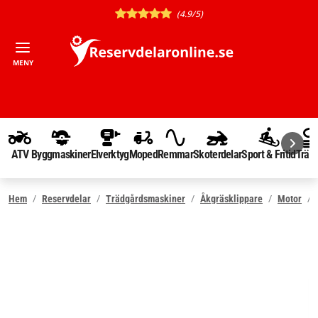
(4.9/5)
MENY
ATV
Byggmaskiner
Elverktyg
Moped
Remmar
Skoterdelar
Sport & Fritid
Träd
Hem
Reservdelar
Trädgårdsmaskiner
Åkgräsklippare
Motor