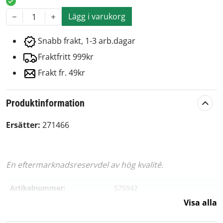
Lägg i varukorg
1
Snabb frakt, 1-3 arb.dagar
Fraktfritt 999kr
Frakt fr. 49kr
Produktinformation
Ersätter:
271466
En eftermarknadsreservdel av hög kvalité.
Artikelnummer:
575942
Visa alla
Passar märke:
Briggs & Stratton