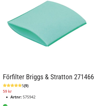
Förfilter Briggs & Stratton 271466
5
(9)
59 kr
Artnr:
575942