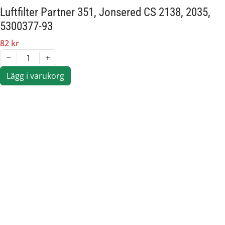
MAC 2214 AV
Luftfilter Partner 351, Jonsered CS 2138, 2035,
5300377-93
Originalreservdel från Husqvarna Group.
82 kr
1
Artikelnummer:
574050
Lägg i varukorg
Passar märke:
Partner, McCulloch, Jonsered, Husqvarna