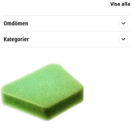
CS2137
Visa alla
CS2138
2035
Omdömen
Partner
351
Kategorier
350
350XT
352 Chrome
371
401
Formula 60
Formula 400
McCulloch
MAC CAT 441
MAC CAT 436
MAC 4-20