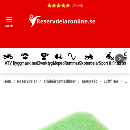
(4.9/5)
MENY
ATV
Byggmaskiner
Elverktyg
Moped
Remmar
Skoterdelar
Sport & Fritid
Träd
Lu
Hem
Reservdelar
Trädgårdsmaskiner
Motorsåg
Luftfilter