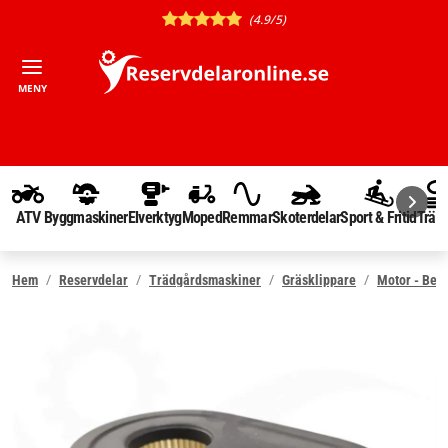
(4.9/5)
MENY
ATV
Byggmaskiner
Elverktyg
Moped
Remmar
Skoterdelar
Sport & Fritid
Träd
Hem
Reservdelar
Trädgårdsmaskiner
Gräsklippare
Motor - Ben