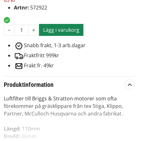
65 kr
Artnr:
572922
Lägg i varukorg
1
Snabb frakt, 1-3 arb.dagar
Fraktfritt 999kr
Frakt fr. 49kr
Produktinformation
Luftfilter till Briggs & Stratton motorer som ofta
förekommer på gräsklippare från tex Stiga, Klippo,
Partner, McCulloch Husqvarna och andra fabrikat.
Längd:
110mm
Bredd:
66mm