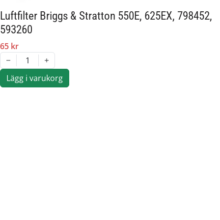
Längd:
110 mm
Luftfilter Briggs & Stratton 550E, 625EX, 798452,
Husqvarna, Stiga, Briggs & Stratton,
593260
Passar märke:
Partner, McCulloch, Klippo
65 kr
1
Lägg i varukorg