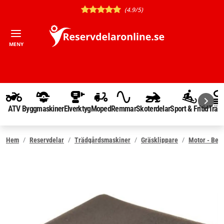
(4.9/5)
MENY
ATV
Byggmaskiner
Elverktyg
Moped
Remmar
Skoterdelar
Sport & Fritid
Träd
Hem
Reservdelar
Trädgårdsmaskiner
Gräsklippare
Motor - Ben