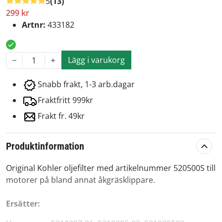
5
(13)
299 kr
Artnr:
433182
Lägg i varukorg
1
Snabb frakt, 1-3 arb.dagar
Fraktfritt 999kr
Frakt fr. 49kr
Produktinformation
Original Kohler oljefilter med artikelnummer 520500S till
motorer på bland annat åkgräsklippare.
Ersätter: