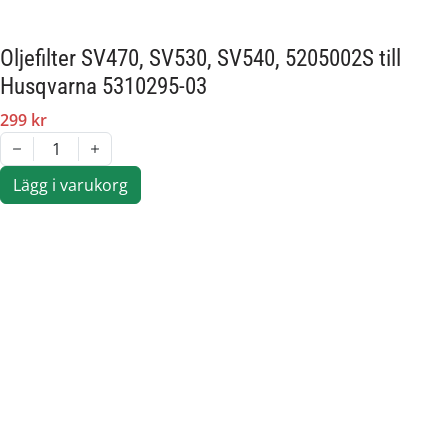
Ytterdiameter:
76 mm
Oljefilter SV470, SV530, SV540, 5205002S till
Husqvarna 5310295-03
299 kr
1
Lägg i varukorg