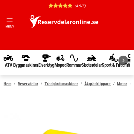
(4.9/5)
MENY
ATV
Byggmaskiner
Elverktyg
Moped
Remmar
Skoterdelar
Sport & Fritid
Träd
Hem
Reservdelar
Trädgårdsmaskiner
Åkgräsklippare
Motor