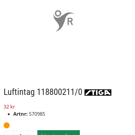
Luftintag 118800211/0
32 kr
Artnr:
570985