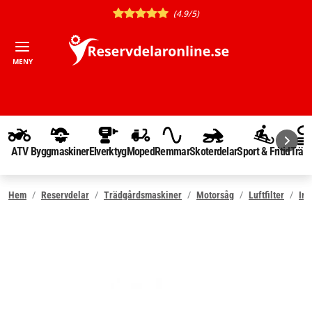
(4.9/5)
MENY
ATV
Byggmaskiner
Elverktyg
Moped
Remmar
Skoterdelar
Sport & Fritid
Träd
Hem
Reservdelar
Trädgårdsmaskiner
Motorsåg
Luftfilter
Ins