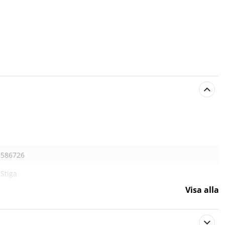
586726
Stiga
Visa alla