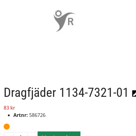
Dragfjäder 1134-7321-01
83 kr
Artnr:
586726