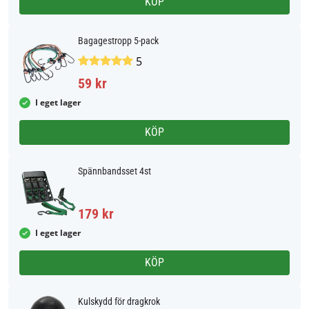
KÖP
Bagagestropp 5-pack
5
59 kr
I eget lager
KÖP
Spännbandsset 4st
179 kr
I eget lager
KÖP
Kulskydd för dragkrok