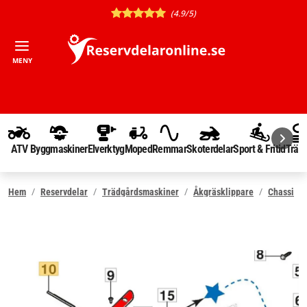
(4.9/5)
MENY
ATV
Byggmaskiner
Elverktyg
Moped
Remmar
Skoterdelar
Sport & Fritid
Träd
Hem
Reservdelar
Trädgårdsmaskiner
Åkgräsklippare
Chassi