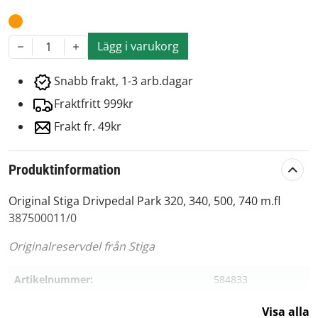
Lägg i varukorg
1
Snabb frakt, 1-3 arb.dagar
Fraktfritt 999kr
Frakt fr. 49kr
Produktinformation
Original Stiga Drivpedal Park 320, 340, 500, 740 m.fl
387500011/0
Originalreservdel från Stiga
Artikelnummer:
584833
Passar märke:
Stiga
Visa alla