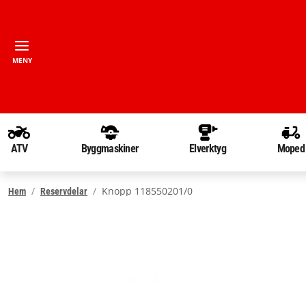
MENY
ATV
Byggmaskiner
Elverktyg
Moped
Knopp 118550201/0
Hem
Reservdelar