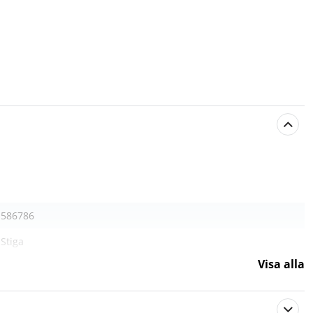
586786
Stiga
Visa alla