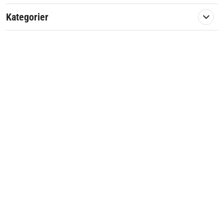
Kolvdiameter:
48mm
Kategorier
Ersätter:
5036913-71, 5036913-03
Passar till:
Husqvarna
365
Jonsered
2165
CS2165
Eftermarknadsdel av hög kvalité
Artikelnummer:
573593
Passar märke:
Jonsered, Husqvarna