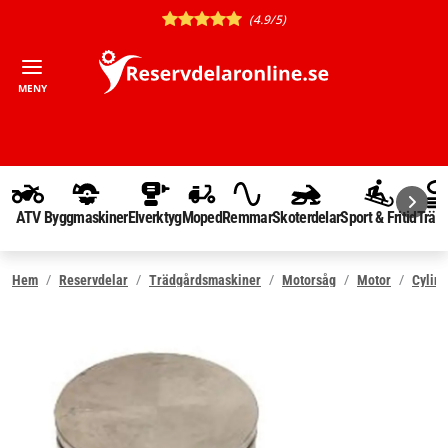
(4.9/5)
MENY
ATV
Byggmaskiner
Elverktyg
Moped
Remmar
Skoterdelar
Sport & Fritid
Träd
Hem
Reservdelar
Trädgårdsmaskiner
Motorsåg
Motor
Cylind